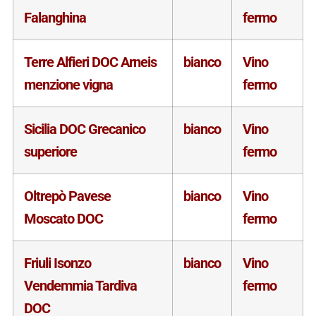
Falanghina
fermo
Terre Alfieri DOC Arneis
bianco
Vino
menzione vigna
fermo
Sicilia DOC Grecanico
bianco
Vino
superiore
fermo
Oltrepò Pavese
bianco
Vino
Moscato DOC
fermo
Friuli Isonzo
bianco
Vino
Vendemmia Tardiva
fermo
DOC