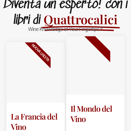
Diventa un esperto! con i
Quattrocalici
libri di
®
Wine Knowledge at Your Fingertips
BESTSELLER
NUOVA USCITA
Il Mondo del
La Francia del
Vino
Vino