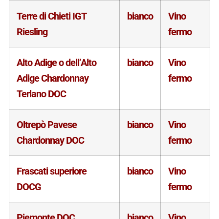
Terre di Chieti IGT
bianco
Vino
Riesling
fermo
Alto Adige o dell’Alto
bianco
Vino
Adige Chardonnay
fermo
Terlano DOC
Oltrepò Pavese
bianco
Vino
Chardonnay DOC
fermo
Frascati superiore
bianco
Vino
DOCG
fermo
Piemonte DOC
bianco
Vino