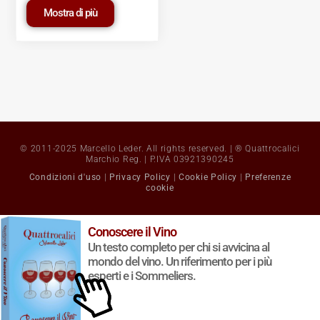
Mostra di più
© 2011-2025 Marcello Leder. All rights reserved. | ® Quattrocalici
Marchio Reg. | P.IVA 03921390245
Condizioni d'uso
|
Privacy Policy
|
Cookie Policy
|
Preferenze
cookie
Conoscere il Vino
Un testo completo per chi si avvicina al
mondo del vino. Un riferimento per i più
esperti e i Sommeliers.