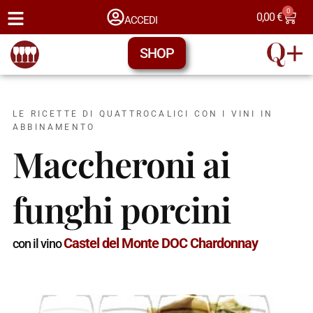
0
0,00
€
ACCEDI
SHOP
LE RICETTE DI QUATTROCALICI CON I VINI IN
ABBINAMENTO
Maccheroni ai
funghi porcini
Castel del Monte DOC Chardonnay
con il vino