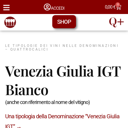
0
0,00
€
ACCEDI
SHOP
LE TIPOLOGIE DEI VINI NELLE DENOMINAZIONI
– QUATTROCALICI
Venezia Giulia IGT
Bianco
(anche con riferimento al nome del vitigno)
Una tipologia della Denominazione “Venezia Giulia
IGT” →