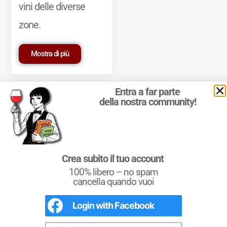
vini delle diverse
zone.
Mostra di più
Entra a far parte
della nostra community!
© 2011-2025 Marcello Leder. All rights reserved. | ® Quattrocalici
Crea subito il tuo account
Marchio Reg. | P.IVA 03921390245
100% libero – no spam
Condizioni d'uso
|
Privacy Policy
|
Cookie Policy
|
Preferenze
cookie
cancella quando vuoi
Login with
Facebook
L'Italia del Vino
Nel libro le
Regioni del Vino d’Italia
con