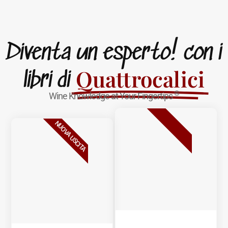
Diventa un esperto! con i
Quattrocalici
libri di
®
Wine Knowledge at Your Fingertips
BESTSELLER
NUOVA USCITA