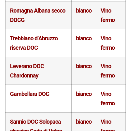
Romagna Albana secco
bianco
Vino
DOCG
fermo
Trebbiano d’Abruzzo
bianco
Vino
riserva DOC
fermo
Leverano DOC
bianco
Vino
Chardonnay
fermo
Gambellara DOC
bianco
Vino
fermo
Sannio DOC Solopaca
bianco
Vino
classico Coda di Volpe
fermo