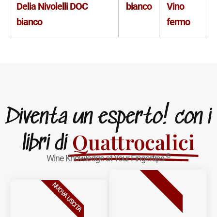
Delia Nivolelli DOC
bianco
Vino
bianco
fermo
Diventa un esperto! con i
Quattrocalici
libri di
®
Wine Knowledge at Your Fingertips
BESTSELLER
NUOVA USCITA