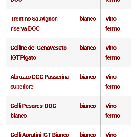
Trentino Sauvignon
bianco
Vino
riserva DOC
fermo
Colline del Genovesato
bianco
Vino
IGT Pigato
fermo
Abruzzo DOC Passerina
bianco
Vino
superiore
fermo
Colli Pesaresi DOC
bianco
Vino
bianco
fermo
Colli Aprutini IGT Bianco
bianco
Vino