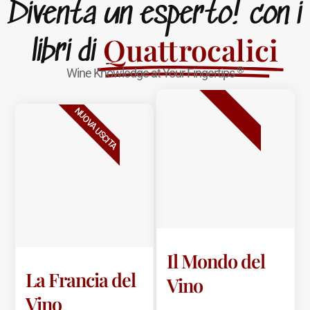
Diventa un esperto! con i
Quattrocalici
libri di
®
Wine Knowledge at Your Fingertips
BESTSELLER
NUOVA USCITA
Il Mondo del
La Francia del
Vino
Vino