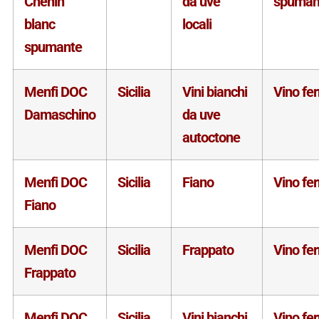
Chenin
da uve
spuman
blanc
locali
spumante
Menfi DOC
Sicilia
Vini bianchi
Vino fe
Damaschino
da uve
autoctone
Menfi DOC
Sicilia
Fiano
Vino fe
Fiano
Menfi DOC
Sicilia
Frappato
Vino fe
Frappato
Menfi DOC
Sicilia
Vini bianchi
Vino fe