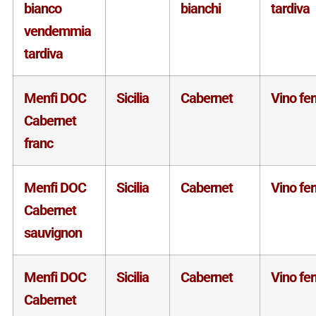
bianco
bianchi
tardiva
vendemmia
tardiva
Menfi DOC
Sicilia
Cabernet
Vino fe
Cabernet
franc
Menfi DOC
Sicilia
Cabernet
Vino fe
Cabernet
sauvignon
Menfi DOC
Sicilia
Cabernet
Vino fe
Cabernet