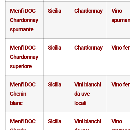
Menfi DOC
Sicilia
Chardonnay
Vino
Chardonnay
spuman
spumante
Menfi DOC
Sicilia
Chardonnay
Vino fe
Chardonnay
superiore
Menfi DOC
Sicilia
Vini bianchi
Vino fe
Chenin
da uve
blanc
locali
Menfi DOC
Sicilia
Vini bianchi
Vino