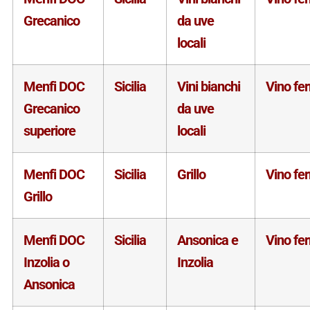
Grecanico
da uve
locali
Menfi DOC
Sicilia
Vini bianchi
Vino fe
Grecanico
da uve
superiore
locali
Menfi DOC
Sicilia
Grillo
Vino fe
Grillo
Menfi DOC
Sicilia
Ansonica e
Vino fe
Inzolia o
Inzolia
Ansonica