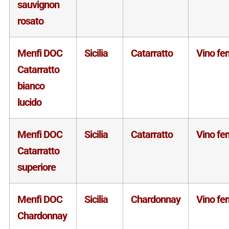
sauvignon
rosato
Menfi DOC
Sicilia
Catarratto
Vino fe
Catarratto
bianco
lucido
Menfi DOC
Sicilia
Catarratto
Vino fe
Catarratto
superiore
Menfi DOC
Sicilia
Chardonnay
Vino fe
Chardonnay