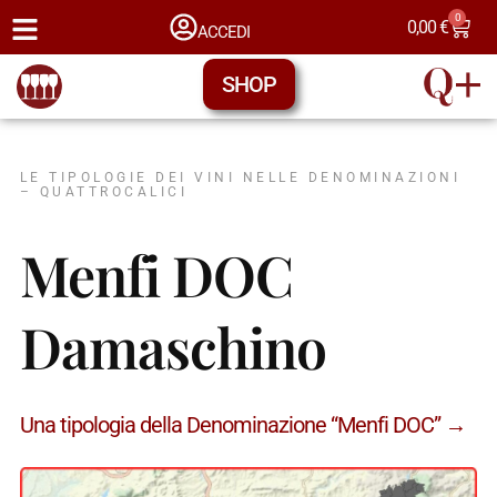
0
0,00
€
ACCEDI
SHOP
LE TIPOLOGIE DEI VINI NELLE DENOMINAZIONI
– QUATTROCALICI
Menfi DOC
Damaschino
Una tipologia della Denominazione “Menfi DOC” →