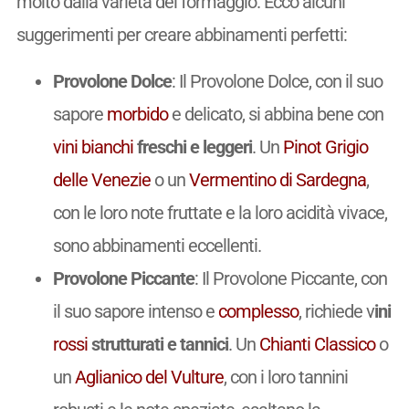
molto dalla varietà del formaggio. Ecco alcuni
suggerimenti per creare abbinamenti perfetti:
Provolone Dolce
: Il Provolone Dolce, con il suo
sapore
morbido
e delicato, si abbina bene con
vini
bianchi
freschi e leggeri
. Un
Pinot Grigio
delle Venezie
o un
Vermentino di Sardegna
,
con le loro note fruttate e la loro acidità vivace,
sono abbinamenti eccellenti.
Provolone Piccante
: Il Provolone Piccante, con
il suo sapore intenso e
complesso
, richiede v
ini
rossi
strutturati e tannici
. Un
Chianti Classico
o
un
Aglianico del Vulture
, con i loro tannini