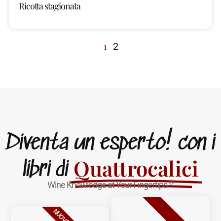
Ricotta stagionata
1
2
Diventa un esperto! con i
Quattrocalici
libri di
®
Wine Knowledge at Your Fingertips
BESTSELLER