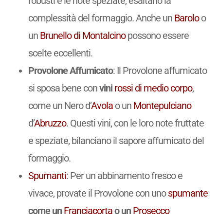
robusti e le note speziate, esaltano la
complessità del formaggio. Anche un
Barolo
o
un
Brunello di Montalcino
possono essere
scelte eccellenti.
Provolone Affumicato
: Il Provolone affumicato
si sposa bene con
vini
rossi
di medio corpo
,
come un Nero d’
Avola
o un
Montepulciano
d’
Abruzzo
. Questi vini, con le loro note fruttate
e speziate, bilanciano il sapore affumicato del
formaggio.
Spumanti
: Per un abbinamento fresco e
vivace, provate il Provolone con uno
spumante
come un
Franciacorta
o un
Prosecco