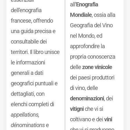
all’
Enografia
dell’enografia
Mondiale
, ossia alla
francese, offrendo
Geografia del Vino
una guida precisa e
nel Mondo, ed
consultabile dei
approfondire la
territori. Il libro unisce
propria conoscenza
le informazioni
delle
zone vinicole
generali a dati
dei paesi produttori
geografici puntuali e
di vino, delle
dettagliati, con
denominazioni
, dei
elenchi completi di
vitigni
che vi si
appellations,
coltivano e dei
vini
dénominations
e
che vi si producono.