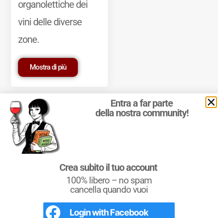
organolettiche dei
vini delle diverse
zone.
Mostra di più
Entra a far parte
della nostra community!
© 2011-2025 Marcello Leder. All rights reserved. | ® Quattrocalici
Crea subito il tuo account
Marchio Reg. | P.IVA 03921390245
100% libero – no spam
Condizioni d'uso
|
Privacy Policy
|
Cookie Policy
|
Preferenze
cookie
cancella quando vuoi
Login with
Facebook
Conoscere il Vino