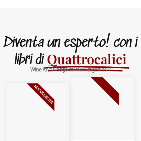
Diventa un esperto! con i
Quattrocalici
libri di
®
Wine Knowledge at Your Fingertips
BESTSELLER
NUOVA USCITA