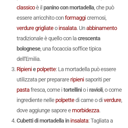
classico
è il
panino con mortadella
, che può
essere arricchito con
formaggi
cremosi,
verdure
grigliate
o
insalata
. Un
abbinamento
tradizionale è quello con la
crescenta
bolognese
, una focaccia soffice tipica
dell’Emilia.
Ripieni
e
polpette
: La mortadella può essere
utilizzata per preparare
ripieni
saporiti per
pasta
fresca, come i
tortellini
o i
ravioli
, o come
ingrediente nelle
polpette
di carne o di
verdure
,
dove aggiunge sapore e
morbidezza
.
Cubetti di mortadella in
insalata
: Tagliata a