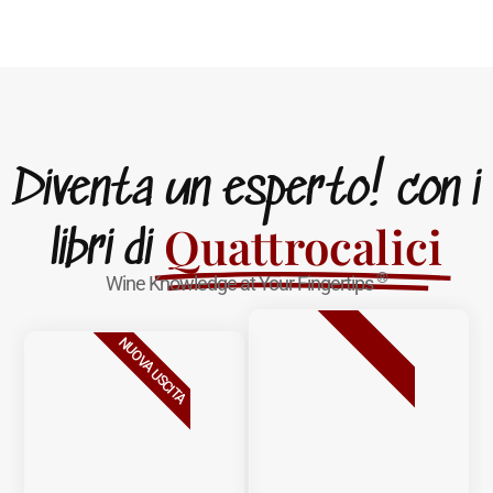
Diventa un esperto! con i
Quattrocalici
libri di
®
Wine Knowledge at Your Fingertips
BESTSELLER
NUOVA USCITA