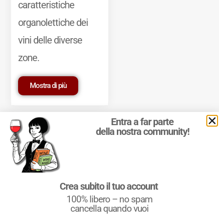
caratteristiche
organolettiche dei
vini delle diverse
zone.
Mostra di più
Entra a far parte
della nostra community!
© 2011-2025 Marcello Leder. All rights reserved. | ® Quattrocalici
Crea subito il tuo account
Marchio Reg. | P.IVA 03921390245
100% libero – no spam
Condizioni d'uso
|
Privacy Policy
|
Cookie Policy
|
Preferenze
cookie
cancella quando vuoi