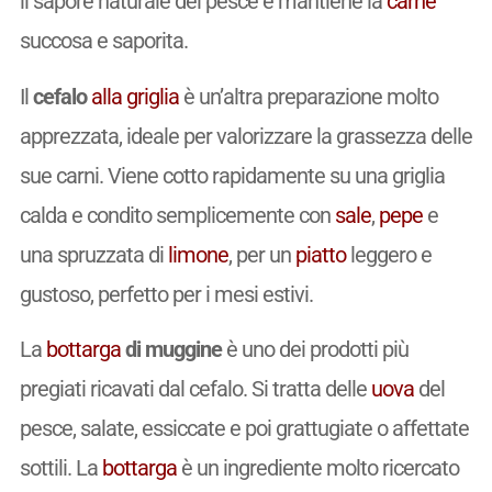
il sapore naturale del pesce e mantiene la
carne
succosa e saporita.
Il
cefalo
alla griglia
è un’altra preparazione molto
apprezzata, ideale per valorizzare la grassezza delle
sue carni. Viene cotto rapidamente su una griglia
calda e condito semplicemente con
sale
,
pepe
e
una spruzzata di
limone
, per un
piatto
leggero e
gustoso, perfetto per i mesi estivi.
La
bottarga
di muggine
è uno dei prodotti più
pregiati ricavati dal cefalo. Si tratta delle
uova
del
pesce, salate, essiccate e poi grattugiate o affettate
sottili. La
bottarga
è un ingrediente molto ricercato