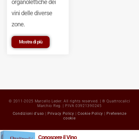
organolettiche dei
vini delle diverse
zone.
Mostra di più
© 2011-2025 Marcello Leder. All rights reserved. | ® Quattrocalici
Marchio Reg. | P.IVA 03921390245
Condizioni d'uso
|
Privacy Policy
|
Cookie Policy
|
Preferenze
cookie
Conoscere il Vino