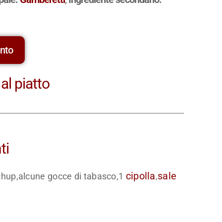
ento
al piatto
ti
cipolla
sale
chup,alcune gocce di tabasco,1
,