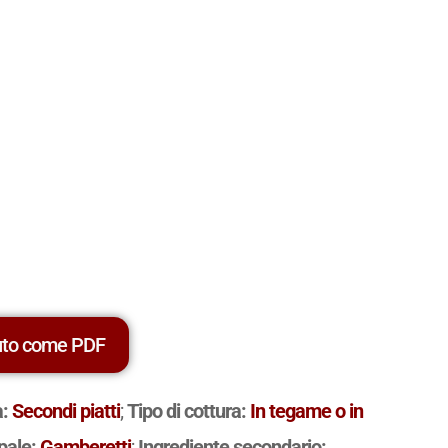
uto come PDF
a:
Secondi piatti
;
Tipo di cottura:
In tegame o in
ipale:
Gamberetti
;
Ingrediente secondario: