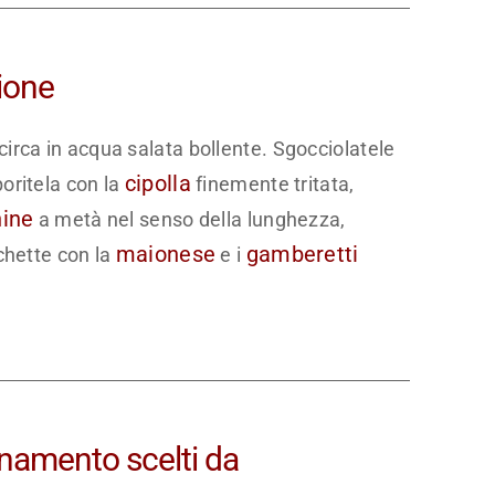
ione
 circa in acqua salata bollente. Sgocciolatele
cipolla
poritela con la
finemente tritata,
ine
a metà nel senso della lunghezza,
maionese
gamberetti
chette con la
e i
inamento scelti da