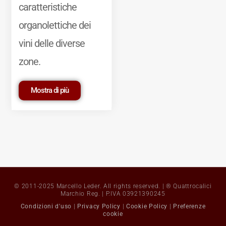
caratteristiche
organolettiche dei
vini delle diverse
zone.
Mostra di più
© 2011-2025 Marcello Leder. All rights reserved. | ® Quattrocalici
Marchio Reg. | P.IVA 03921390245
Condizioni d'uso
|
Privacy Policy
|
Cookie Policy
|
Preferenze
cookie