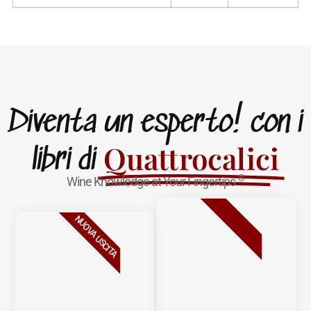
Diventa un esperto! con i
Quattrocalici
libri di
®
Wine Knowledge at Your Fingertips
BESTSELLER
NUOVA USCITA