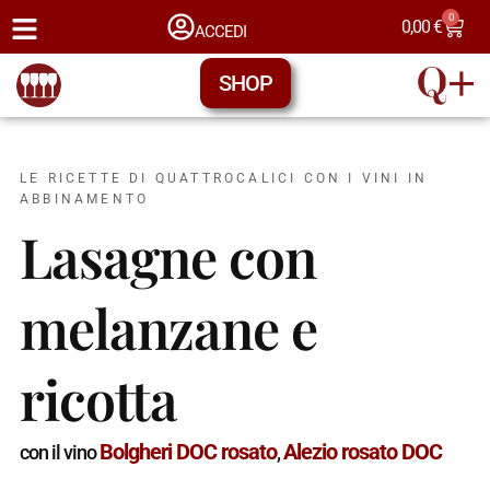
0
0,00
€
ACCEDI
SHOP
LE RICETTE DI QUATTROCALICI CON I VINI IN
ABBINAMENTO
Lasagne con
melanzane e
ricotta
Bolgheri DOC rosato
Alezio rosato DOC
con il vino
,