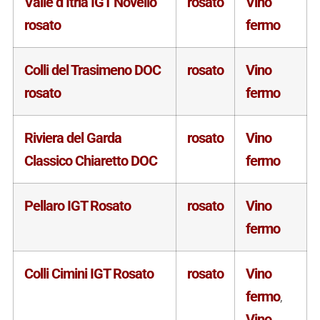
Valle d’Itria IGT Novello
rosato
Vino
rosato
fermo
Colli del Trasimeno DOC
rosato
Vino
rosato
fermo
Riviera del Garda
rosato
Vino
Classico Chiaretto DOC
fermo
Pellaro IGT Rosato
rosato
Vino
fermo
Colli Cimini IGT Rosato
rosato
Vino
fermo
,
Vino