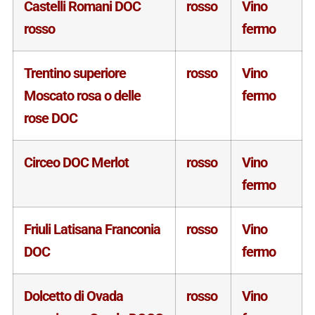
Castelli Romani DOC
rosso
Vino
rosso
fermo
Trentino superiore
rosso
Vino
Moscato rosa o delle
fermo
rose DOC
Circeo DOC Merlot
rosso
Vino
fermo
Friuli Latisana Franconia
rosso
Vino
DOC
fermo
Dolcetto di Ovada
rosso
Vino