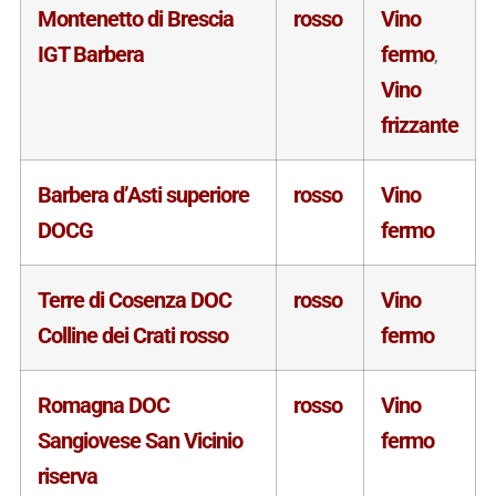
Montenetto di Brescia
rosso
Vino
IGT Barbera
fermo
,
Vino
frizzante
Barbera d’Asti superiore
rosso
Vino
DOCG
fermo
Terre di Cosenza DOC
rosso
Vino
Colline dei Crati rosso
fermo
Romagna DOC
rosso
Vino
Sangiovese San Vicinio
fermo
riserva