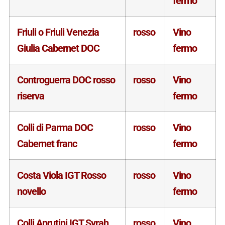
fermo
Friuli o Friuli Venezia
rosso
Vino
Giulia Cabernet DOC
fermo
Controguerra DOC rosso
rosso
Vino
riserva
fermo
Colli di Parma DOC
rosso
Vino
Cabernet franc
fermo
Costa Viola IGT Rosso
rosso
Vino
novello
fermo
Colli Aprutini IGT Syrah
rosso
Vino