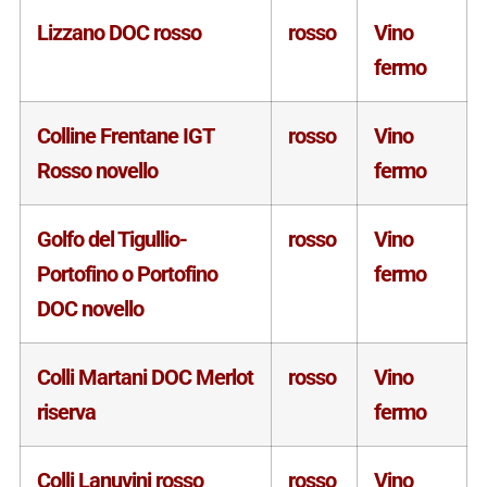
Lizzano DOC rosso
rosso
Vino
fermo
Colline Frentane IGT
rosso
Vino
Rosso novello
fermo
Golfo del Tigullio-
rosso
Vino
Portofino o Portofino
fermo
DOC novello
Colli Martani DOC Merlot
rosso
Vino
riserva
fermo
Colli Lanuvini rosso
rosso
Vino