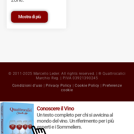
Mostra di più
© 2011-2025 Marcello Leder. All rights reserved. | ® Quattrocalici
Marchio Reg. | P.IVA 03921390245
Condizioni d'uso
|
Privacy Policy
|
Cookie Policy
|
Preferenze
cookie
Conoscere il Vino
Un testo completo per chi si avvicina al
mondo del vino. Un riferimento per i più
esperti e i Sommeliers.