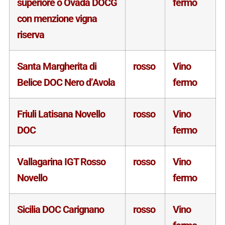
superiore o Ovada DOCG
fermo
con menzione vigna
riserva
Santa Margherita di
rosso
Vino
Belice DOC Nero d’Avola
fermo
Friuli Latisana Novello
rosso
Vino
DOC
fermo
Vallagarina IGT Rosso
rosso
Vino
Novello
fermo
Sicilia DOC Carignano
rosso
Vino