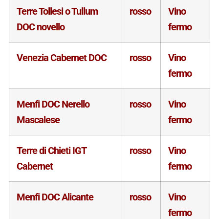
Terre Tollesi o Tullum
rosso
Vino
DOC novello
fermo
Venezia Cabernet DOC
rosso
Vino
fermo
Menfi DOC Nerello
rosso
Vino
Mascalese
fermo
Terre di Chieti IGT
rosso
Vino
Cabernet
fermo
Menfi DOC Alicante
rosso
Vino
fermo