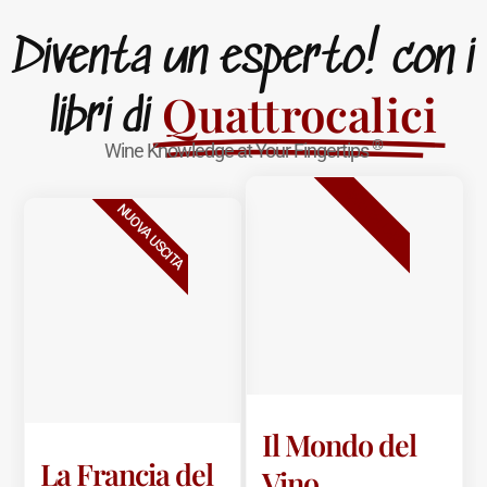
Diventa un esperto! con i
Quattrocalici
libri di
®
Wine Knowledge at Your Fingertips
BESTSELLER
NUOVA USCITA
Il Mondo del
La Francia del
Vino