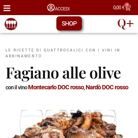
0
0,00
€
ACCEDI
SHOP
LE RICETTE DI QUATTROCALICI CON I VINI IN
ABBINAMENTO
Fagiano alle olive
Montecarlo DOC rosso
Nardò DOC rosso
con il vino
,