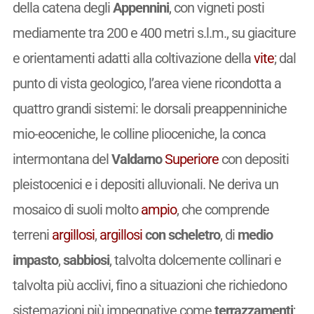
della catena degli
Appennini
, con vigneti posti
mediamente tra 200 e 400 metri s.l.m., su giaciture
e orientamenti adatti alla coltivazione della
vite
; dal
punto di vista geologico, l’area viene ricondotta a
quattro grandi sistemi: le dorsali preappenniniche
mio-eoceniche, le colline plioceniche, la conca
intermontana del
Valdarno
Superiore
con depositi
pleistocenici e i depositi alluvionali. Ne deriva un
mosaico di suoli molto
ampio
, che comprende
terreni
argillosi
,
argillosi
con scheletro
, di
medio
impasto
,
sabbiosi
, talvolta dolcemente collinari e
talvolta più acclivi, fino a situazioni che richiedono
sistemazioni più impegnative come
terrazzamenti
;