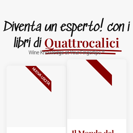
Diventa un esperto! con i
Quattrocalici
libri di
®
Wine Knowledge at Your Fingertips
BESTSELLER
NUOVA USCITA