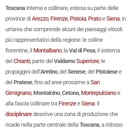
Toscana
interna e collinare, estesa su parte delle
province di
Arezzo
,
Firenze
,
Pistoia
,
Prato
e
Siena
, in
un’area che comprende alcuni dei paesaggi viticoli
più rappresentativi della regione: le colline
fiorentine, il
Montalbano
, la
Val di Pesa
, il sistema
del
Chianti
, parte del
Valdarno
Superiore
, le
propaggini dell’
Aretino
, del
Senese
, del
Pistoiese
e
del
Pratese
, fino ad aree prossime a
San
Gimignano
,
Montalcino
,
Cetona
,
Montepulciano
e
alla fascia collinare tra
Firenze
e
Siena
. Il
disciplinare
descrive una zona di produzione che
ricade nella parte centrale della
Toscana
, a ridosso