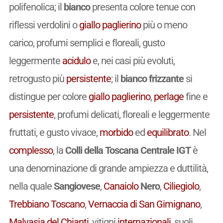
polifenolica; il
bianco
presenta colore tenue con
riflessi verdolini o
giallo paglierino
più o meno
carico, profumi semplici e floreali, gusto
leggermente
acidulo
e, nei casi più evoluti,
retrogusto più
persistente
; il
bianco frizzante
si
distingue per colore
giallo paglierino
,
perlage
fine e
persistente
, profumi delicati, floreali e leggermente
fruttati, e gusto vivace,
morbido
ed
equilibrato
. Nel
complesso
, la
Colli della Toscana Centrale IGT
è
una denominazione di grande ampiezza e duttilità,
nella quale
Sangiovese
,
Canaiolo
Nero
,
Ciliegiolo
,
Trebbiano Toscano
,
Vernaccia di San Gimignano
,
Malvasia del Chianti
, vitigni
internazionali
, suoli