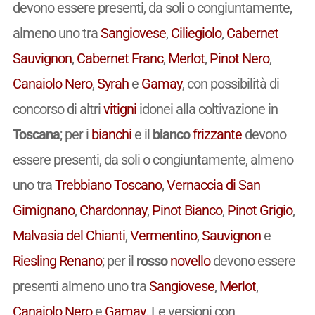
devono essere presenti, da soli o congiuntamente,
almeno uno tra
Sangiovese
,
Ciliegiolo
,
Cabernet
Sauvignon
,
Cabernet Franc
,
Merlot
,
Pinot Nero
,
Canaiolo Nero
,
Syrah
e
Gamay
, con possibilità di
concorso di altri
vitigni
idonei alla coltivazione in
Toscana
; per i
bianchi
e il
bianco
frizzante
devono
essere presenti, da soli o congiuntamente, almeno
uno tra
Trebbiano Toscano
,
Vernaccia di San
Gimignano
,
Chardonnay
,
Pinot Bianco
,
Pinot Grigio
,
Malvasia del Chianti
,
Vermentino
,
Sauvignon
e
Riesling Renano
; per il
rosso
novello
devono essere
presenti almeno uno tra
Sangiovese
,
Merlot
,
Canaiolo Nero
e
Gamay
. Le versioni con