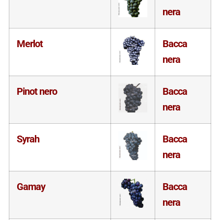
nera
Merlot
Bacca
nera
Pinot nero
Bacca
nera
Syrah
Bacca
nera
Gamay
Bacca
nera