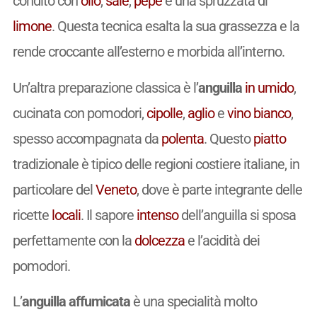
condito con
olio
,
sale
,
pepe
e una spruzzata di
limone
. Questa tecnica esalta la sua grassezza e la
rende croccante all’esterno e morbida all’interno.
Un’altra preparazione classica è l’
anguilla
in umido
,
cucinata con pomodori,
cipolle
,
aglio
e
vino
bianco
,
spesso accompagnata da
polenta
. Questo
piatto
tradizionale è tipico delle regioni costiere italiane, in
particolare del
Veneto
, dove è parte integrante delle
ricette
locali
. Il sapore
intenso
dell’anguilla si sposa
perfettamente con la
dolcezza
e l’acidità dei
pomodori.
L’
anguilla affumicata
è una specialità molto