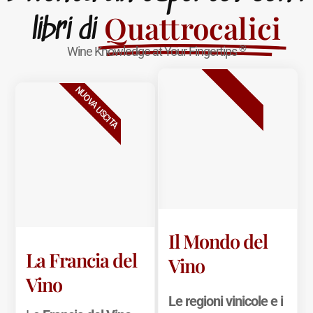
Quattrocalici
libri di
®
Wine Knowledge at Your Fingertips
BESTSELLER
NUOVA USCITA
Il Mondo del
La Francia del
Vino
Vino
Le regioni vinicole e i