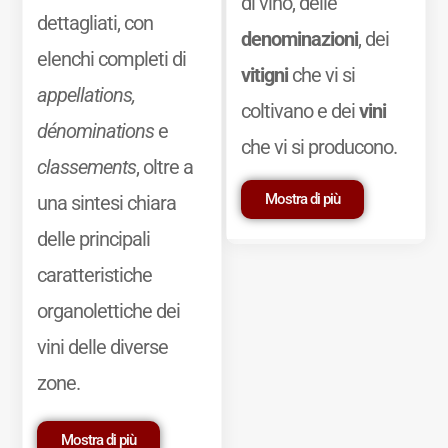
di vino, delle
dettagliati, con
denominazioni
, dei
elenchi completi di
vitigni
che vi si
appellations,
coltivano e dei
vini
dénominations
e
che vi si producono.
classements
, oltre a
Mostra di più
una sintesi chiara
delle principali
caratteristiche
organolettiche dei
vini delle diverse
zone.
Mostra di più