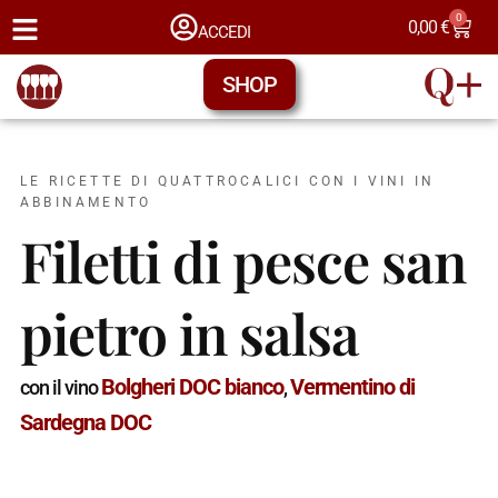
0
0,00
€
ACCEDI
SHOP
LE RICETTE DI QUATTROCALICI CON I VINI IN
ABBINAMENTO
Filetti di pesce san
pietro in salsa
Bolgheri DOC bianco
Vermentino di
con il vino
,
Sardegna DOC