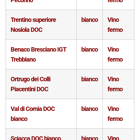
Pecorino
fermo
Trentino superiore
bianco
Vino
Nosiola DOC
fermo
Benaco Bresciano IGT
bianco
Vino
Trebbiano
fermo
Ortrugo dei Colli
bianco
Vino
Piacentini DOC
fermo
Val di Cornia DOC
bianco
Vino
bianco
fermo
Sciacca DOC bianco
bianco
Vino