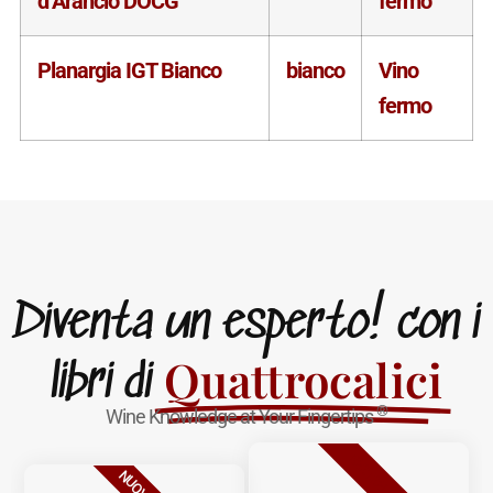
d’Arancio DOCG
fermo
Planargia IGT Bianco
bianco
Vino
fermo
Diventa un esperto! con i
Quattrocalici
libri di
®
Wine Knowledge at Your Fingertips
BESTSELLER