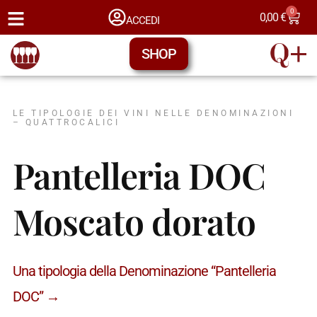
0
0,00
€
ACCEDI
SHOP
LE TIPOLOGIE DEI VINI NELLE DENOMINAZIONI
– QUATTROCALICI
Pantelleria DOC
Moscato dorato
Una tipologia della Denominazione “Pantelleria
DOC” →