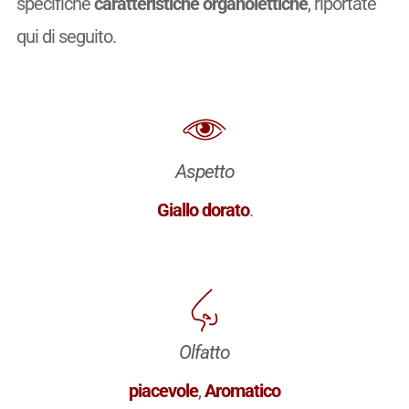
specifiche
caratteristiche organolettiche
, riportate
qui di seguito.
Aspetto
Giallo dorato
.
Olfatto
piacevole
,
Aromatico