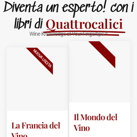
Diventa un esperto! con i
Quattrocalici
libri di
®
Wine Knowledge at Your Fingertips
BESTSELLER
NUOVA USCITA
Il Mondo del
La Francia del
Vino
Vino