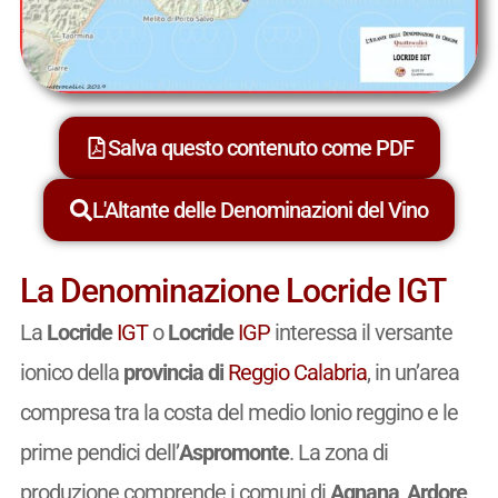
Salva questo contenuto come PDF
L'Altante delle Denominazioni del Vino
La Denominazione Locride IGT
La
Locride
IGT
o
Locride
IGP
interessa il versante
ionico della
provincia di
Reggio Calabria
, in un’area
compresa tra la costa del medio Ionio reggino e le
prime pendici dell’
Aspromonte
. La zona di
produzione comprende i comuni di
Agnana
,
Ardore
,