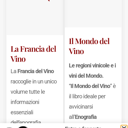
Il Mondo del
La Francia del
Vino
Vino
Le regioni vinicole e i
La
Francia del Vino
vini del Mondo.
raccoglie in un unico
“
Il Mondo del Vino
” è
volume tutte le
il libro ideale per
informazioni
avvicinarsi
essenziali
all’
Enografia
dell’enografia
Mondiale
, ossia alla