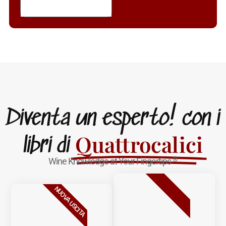
Diventa un esperto! con i
Quattrocalici
libri di
®
Wine Knowledge at Your Fingertips
BESTSELLER
NUOVA USCITA