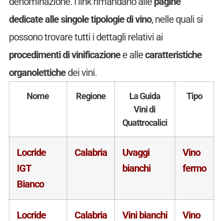
denominazione. I link rimandano alle
pagine
dedicate alle singole tipologie di vino
, nelle quali si
possono trovare tutti i dettagli relativi ai
procedimenti di vinificazione
e alle
caratteristiche
organolettiche
dei vini.
Nome
Regione
La Guida
Tipo
Vini di
Quattrocalici
Locride
Calabria
Uvaggi
Vino
IGT
bianchi
fermo
Bianco
Locride
Calabria
Vini bianchi
Vino