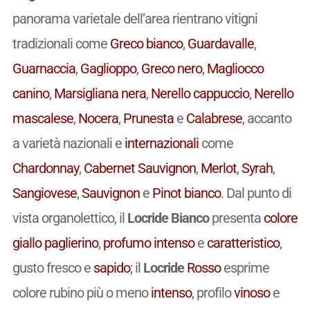
panorama varietale dell’area rientrano vitigni
tradizionali come
Greco bianco
,
Guardavalle
,
Guarnaccia
,
Gaglioppo
,
Greco nero
,
Magliocco
canino
,
Marsigliana nera
,
Nerello cappuccio
,
Nerello
mascalese
,
Nocera
,
Prunesta
e
Calabrese
, accanto
a varietà nazionali e
internazionali
come
Chardonnay
,
Cabernet Sauvignon
,
Merlot
,
Syrah
,
Sangiovese
,
Sauvignon
e
Pinot bianco
. Dal punto di
vista organolettico, il
Locride Bianco
presenta
colore
giallo paglierino
,
profumo
intenso
e
caratteristico
,
gusto fresco e
sapido
; il
Locride
Rosso
esprime
colore rubino più o meno
intenso
, profilo
vinoso
e