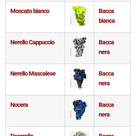
Moscato bianco
Bacca
bianca
Nerello Cappuccio
Bacca
nera
Nerello Mascalese
Bacca
nera
Nocera
Bacca
nera
Pecorello
Bacca