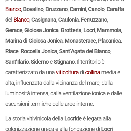
Bianco
,
Bovalino
,
Bruzzano
,
Camini
,
Canolo
,
Caraffa
del
Bianco
,
Casignana
,
Caulonia
,
Ferruzzano
,
Gerace
,
Gioiosa Jonica
,
Grotteria
,
Locri
,
Mammola
,
Marina di Gioiosa Jonica
,
Monasterace
,
Placanica
,
Riace
,
Roccella Jonica
,
Sant’Agata del Bianco
,
Sant’Ilario
,
Siderno
e
Stignano
. Il territorio è
caratterizzato da una
viticoltura
di
collina
media e
alta, influenzata dalla vicinanza del mare, dalla
luminosità intensa, dalla ventilazione ionica e dalle
escursioni termiche delle aree interne.
La storia vitivinicola della
Locride
è legata alla
colonizzazione greca e alla fondazione di
Locri