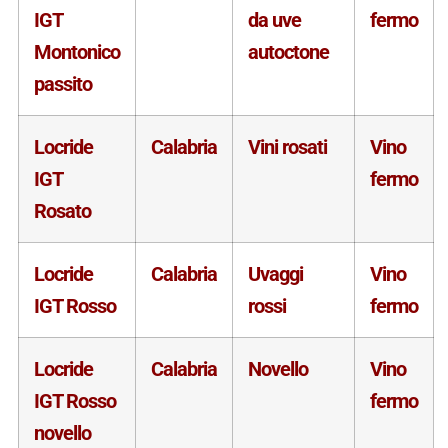
IGT
da uve
fermo
Montonico
autoctone
passito
Locride
Calabria
Vini rosati
Vino
IGT
fermo
Rosato
Locride
Calabria
Uvaggi
Vino
IGT Rosso
rossi
fermo
Locride
Calabria
Novello
Vino
IGT Rosso
fermo
novello