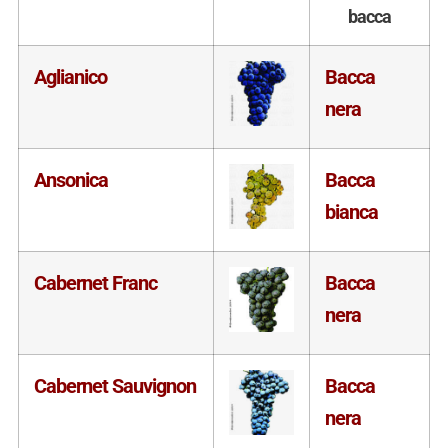
bacca
Aglianico
Bacca
nera
Ansonica
Bacca
bianca
Cabernet Franc
Bacca
nera
Cabernet Sauvignon
Bacca
nera