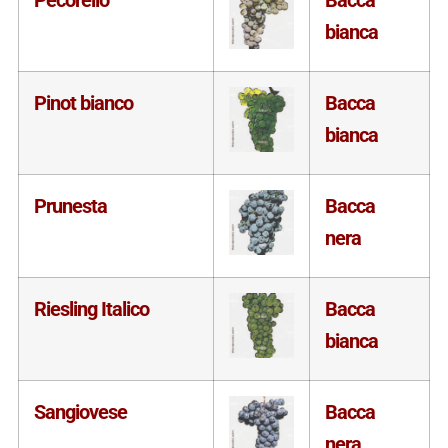
bianca
Pinot bianco
Bacca
bianca
Prunesta
Bacca
nera
Riesling Italico
Bacca
bianca
Sangiovese
Bacca
nera