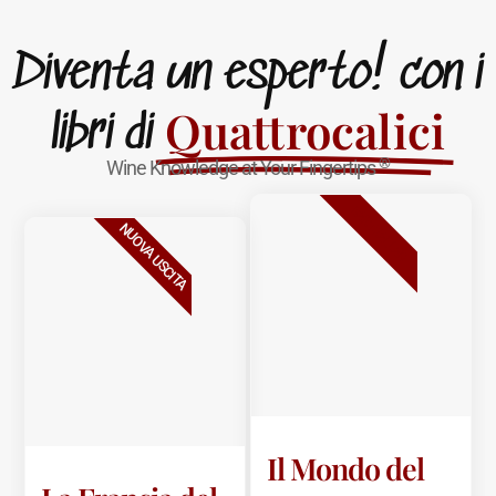
Diventa un esperto! con i
Quattrocalici
libri di
®
Wine Knowledge at Your Fingertips
BESTSELLER
NUOVA USCITA
Il Mondo del