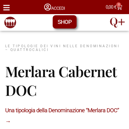
0
0,00
€
ACCEDI
SHOP
LE TIPOLOGIE DEI VINI NELLE DENOMINAZIONI
– QUATTROCALICI
Merlara Cabernet
DOC
Una tipologia della Denominazione “Merlara DOC”
→