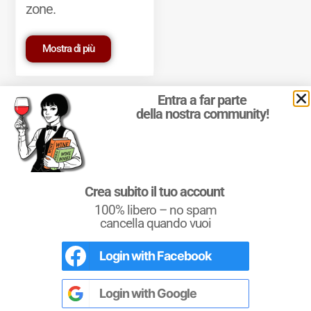
zone.
Mostra di più
Entra a far parte
della nostra community!
© 2011-2025 Marcello Leder. All rights reserved. | ® Quattrocalici
Crea subito il tuo account
Marchio Reg. | P.IVA 03921390245
100% libero – no spam
Condizioni d'uso
|
Privacy Policy
|
Cookie Policy
|
Preferenze
cookie
cancella quando vuoi
Login with
Facebook
L'Italia del Vino
Nel libro le
Regioni del Vino d’Italia
con
tutte le
Denominazioni
, e le
cartine
Login with
Google
dettagliate
per le
DOCG
e le
DOC
di