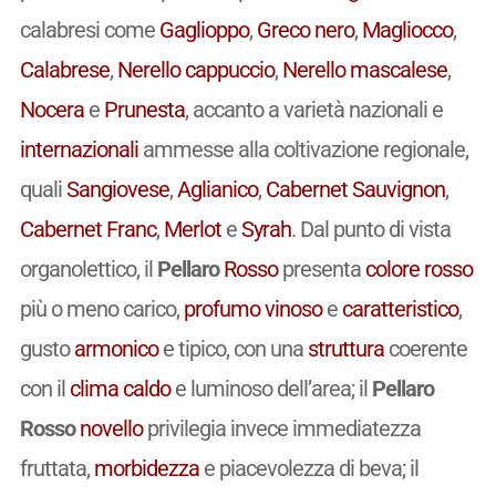
calabresi come
Gaglioppo
,
Greco nero
,
Magliocco
,
Calabrese
,
Nerello cappuccio
,
Nerello mascalese
,
Nocera
e
Prunesta
, accanto a varietà nazionali e
internazionali
ammesse alla coltivazione regionale,
quali
Sangiovese
,
Aglianico
,
Cabernet Sauvignon
,
Cabernet Franc
,
Merlot
e
Syrah
. Dal punto di vista
organolettico, il
Pellaro
Rosso
presenta
colore
rosso
più o meno carico,
profumo
vinoso
e
caratteristico
,
gusto
armonico
e tipico, con una
struttura
coerente
con il
clima caldo
e luminoso dell’area; il
Pellaro
Rosso
novello
privilegia invece immediatezza
fruttata,
morbidezza
e piacevolezza di beva; il