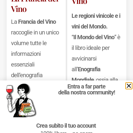
Vino
Vino
Le regioni vinicole e i
La
Francia del Vino
vini del Mondo.
raccoglie in un unico
“
Il Mondo del Vino
” è
volume tutte le
il libro ideale per
informazioni
avvicinarsi
essenziali
all’
Enografia
dell’enografia
Mondiale
, ossia alla
francese, offrendo
Entra a far parte
Geografia del Vino
della nostra community!
una guida precisa e
nel Mondo, ed
consultabile dei
approfondire la
territori. Il libro unisce
propria conoscenza
Crea subito il tuo account
le informazioni