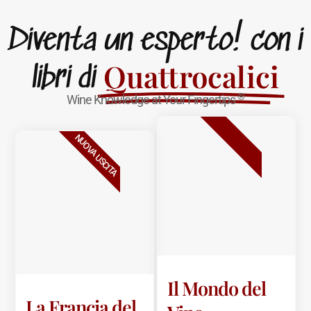
Diventa un esperto! con i
Quattrocalici
libri di
®
Wine Knowledge at Your Fingertips
BESTSELLER
NUOVA USCITA
Il Mondo del
La Francia del