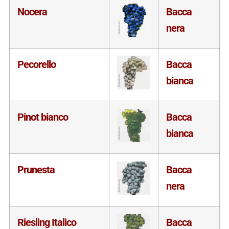
Nocera
Bacca
nera
Pecorello
Bacca
bianca
Pinot bianco
Bacca
bianca
Prunesta
Bacca
nera
Riesling Italico
Bacca