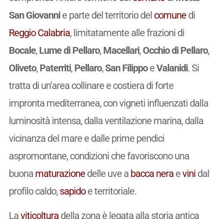
San Giovanni
e parte del territorio del
comune
di
Reggio Calabria
, limitatamente alle frazioni di
Bocale
,
Lume di Pellaro
,
Macellari
,
Occhio di Pellaro
,
Oliveto
,
Paterriti
,
Pellaro
,
San Filippo
e
Valanidi
. Si
tratta di un’area collinare e costiera di forte
impronta mediterranea, con vigneti influenzati dalla
luminosità intensa, dalla ventilazione marina, dalla
vicinanza del mare e dalle prime pendici
aspromontane, condizioni che favoriscono una
buona
maturazione
delle uve a
bacca nera
e
vini
dal
profilo caldo,
sapido
e territoriale.
La
viticoltura
della zona è legata alla storia antica