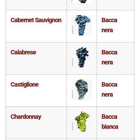
Cabernet Sauvignon
Bacca
nera
Calabrese
Bacca
nera
Castiglione
Bacca
nera
Chardonnay
Bacca
bianca