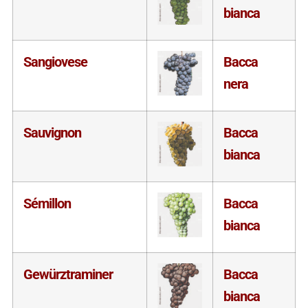
bianca
Sangiovese
Bacca
nera
Sauvignon
Bacca
bianca
Sémillon
Bacca
bianca
Gewürztraminer
Bacca
bianca