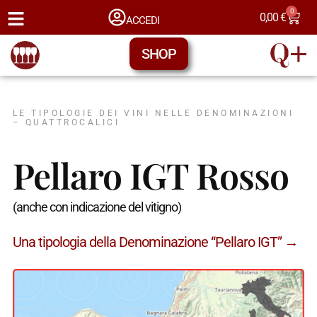
0
0,00
€
ACCEDI
SHOP
LE TIPOLOGIE DEI VINI NELLE DENOMINAZIONI
– QUATTROCALICI
Pellaro IGT Rosso
(anche con indicazione del vitigno)
Una tipologia della Denominazione “Pellaro IGT” →