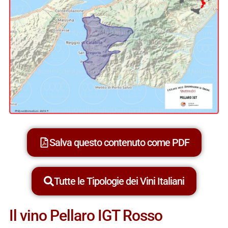
Salva questo contenuto come PDF
Tutte le Tipologie dei Vini Italiani
Il vino Pellaro IGT Rosso