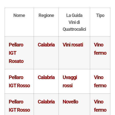
Nome
Regione
La Guida
Tipo
Vini di
Quattrocalici
Pellaro
Calabria
Vini rosati
Vino
IGT
fermo
Rosato
Pellaro
Calabria
Uvaggi
Vino
IGT Rosso
rossi
fermo
Pellaro
Calabria
Novello
Vino
IGT Rosso
fermo