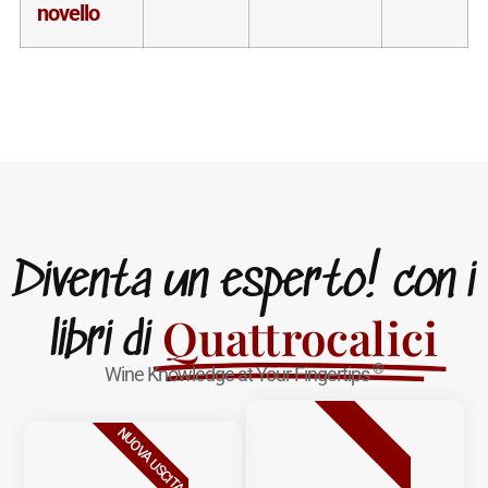
novello
Diventa un esperto! con i
Quattrocalici
libri di
®
Wine Knowledge at Your Fingertips
BESTSELLER
NUOVA USCITA