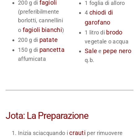
fagioli
200 g di
1 foglia di alloro
(preferibilmente
chiodi di
4
borlotti, cannellini
garofano
fagioli
bianchi
o
)
brodo
1 litro di
patate
200 g di
vegetale o acqua
pancetta
150 g di
Sale
pepe nero
e
affumicata
q.b.
Jota: La Preparazione
crauti
Inizia sciacquando i
per rimuovere