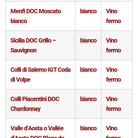
Menfi DOC Moscato
bianco
Vino
bianco
fermo
Sicilia DOC Grillo –
bianco
Vino
Sauvignon
fermo
Colli di Salerno IGT Coda
bianco
Vino
di Volpe
fermo
Colli Piacentini DOC
bianco
Vino
Chardonnay
fermo
Valle d’Aosta o Vallée
bianco
Vino
d’Aoste DOC Blanc de
fermo