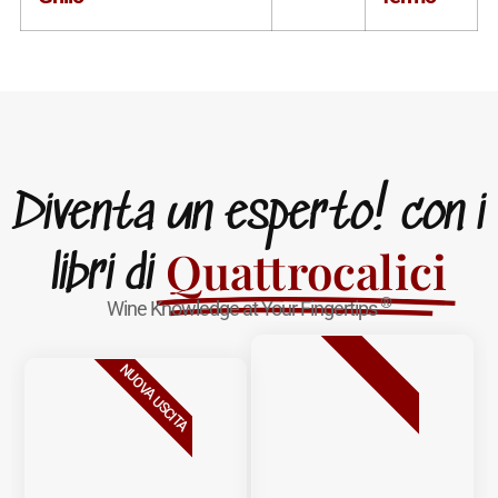
Diventa un esperto! con i
Quattrocalici
libri di
®
Wine Knowledge at Your Fingertips
BESTSELLER
NUOVA USCITA