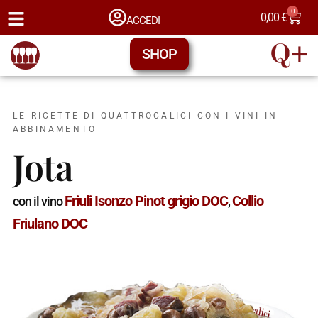
0
0,00
€
ACCEDI
SHOP
LE RICETTE DI QUATTROCALICI CON I VINI IN
ABBINAMENTO
Jota
Friuli Isonzo Pinot grigio DOC
Collio
con il vino
,
Friulano DOC