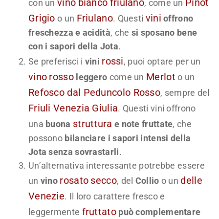
vino
bianco
friulano
Pinot
con un
, come un
Grigio
Friulano
vini
o un
. Questi
offrono
freschezza e acidità
, che
si sposano bene
con i sapori della Jota
.
rossi
Se preferisci i
vini
, puoi optare per un
vino
rosso
Merlot
leggero
come un
o un
Refosco dal Peduncolo Rosso
, sempre del
Friuli Venezia Giulia
. Questi vini offrono
struttura
una
buona
e note fruttate
, che
possono
bilanciare i sapori intensi della
Jota senza sovrastarli
.
Un’alternativa interessante potrebbe essere
rosato
secco
delle
un
vino
, del
Collio
o un
Venezie
. Il loro carattere fresco e
fruttato
leggermente
può complementare