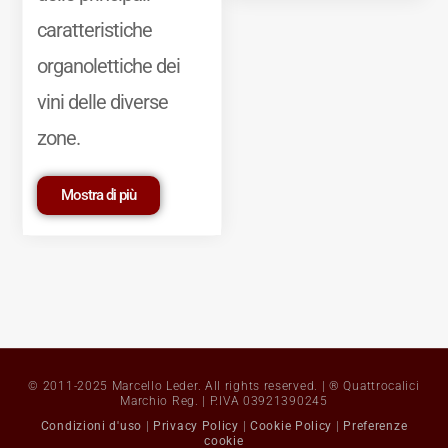
caratteristiche
organolettiche dei
vini delle diverse
zone.
Mostra di più
© 2011-2025 Marcello Leder. All rights reserved. | ® Quattrocalici
Marchio Reg. | P.IVA 03921390245
Condizioni d'uso
|
Privacy Policy
|
Cookie Policy
|
Preferenze
cookie