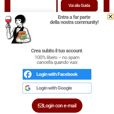
Vai alla Guida
Entra a far parte
della nostra community!
Crea subito il tuo account
100% libero – no spam
cancella quando vuoi
Login with
Facebook
L'Italia del Vino
Nel libro le
Regioni del Vino d’Italia
con
tutte le
Denominazioni
, e le
cartine
Login with
Google
dettagliate
per le
DOCG
e le
DOC
di
ciascuna zona vinicola all’interno delle
Le migliori CANTINE
singole regioni.
Login con e-mail
della Bagnoli Friularo
o Friularo di Bagnoli