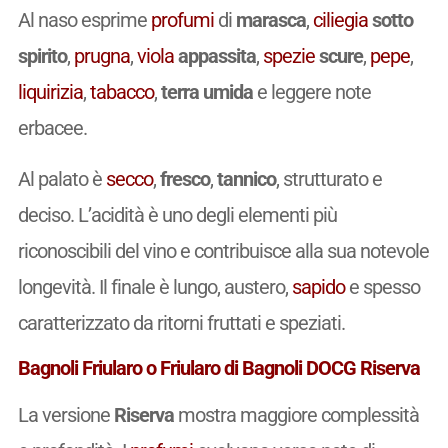
Al naso esprime
profumi
di
marasca
,
ciliegia
sotto
spirito
,
prugna
,
viola
appassita
,
spezie
scure
,
pepe
,
liquirizia
,
tabacco
,
terra umida
e leggere note
erbacee.
Al palato è
secco
,
fresco
,
tannico
, strutturato e
deciso. L’acidità è uno degli elementi più
riconoscibili del vino e contribuisce alla sua notevole
longevità. Il finale è lungo, austero,
sapido
e spesso
caratterizzato da ritorni fruttati e speziati.
Bagnoli Friularo o Friularo di Bagnoli DOCG Riserva
La versione
Riserva
mostra maggiore complessità