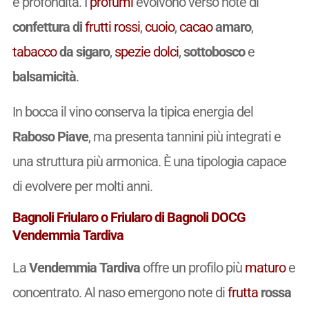
e profondità. I
profumi
evolvono verso note di
confettura di
frutti rossi
,
cuoio
,
cacao
amaro
,
tabacco
da sigaro
,
spezie
dolci
,
sottobosco
e
balsamicità
.
In bocca il vino conserva la tipica energia del
Raboso Piave
, ma presenta tannini più integrati e
una struttura più armonica. È una tipologia capace
di evolvere per molti anni.
Bagnoli Friularo o Friularo di Bagnoli DOCG
Vendemmia Tardiva
La
Vendemmia Tardiva
offre un profilo più
maturo
e
concentrato. Al naso emergono note di
frutta
rossa