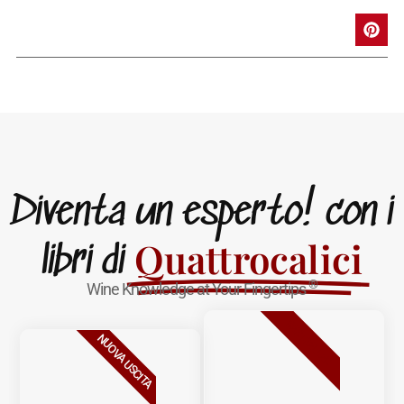
Diventa un esperto! con i
Quattrocalici
libri di
®
Wine Knowledge at Your Fingertips
BESTSELLER
NUOVA USCITA