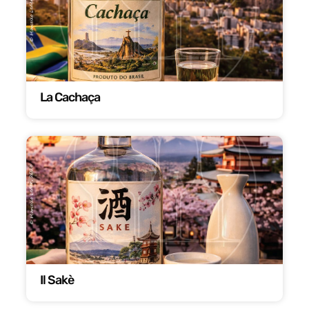
La Cachaça
Il Sakè