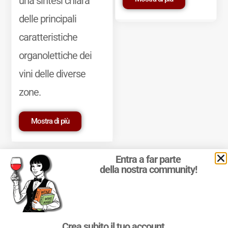
una sintesi chiara
delle principali
caratteristiche
organolettiche dei
vini delle diverse
zone.
Mostra di più
Entra a far parte
della nostra community!
© 2011-2025 Marcello Leder. All rights reserved. | ® Quattrocalici
Crea subito il tuo account
Marchio Reg. | P.IVA 03921390245