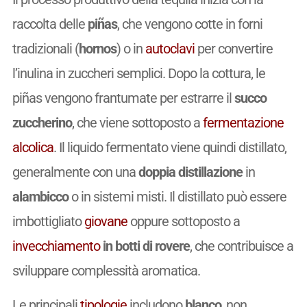
raccolta delle
piñas
, che vengono cotte in forni
tradizionali (
hornos
) o in
autoclavi
per convertire
l’inulina in zuccheri semplici. Dopo la cottura, le
piñas vengono frantumate per estrarre il
succo
zuccherino
, che viene sottoposto a
fermentazione
alcolica
. Il liquido fermentato viene quindi distillato,
generalmente con una
doppia distillazione
in
alambicco
o in sistemi misti. Il distillato può essere
imbottigliato
giovane
oppure sottoposto a
invecchiamento
in botti di rovere
, che contribuisce a
sviluppare complessità aromatica.
Le principali
tipologie
includono
blanco
, non