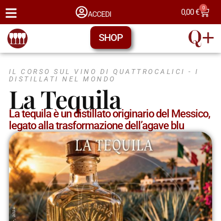
0
0,00
€
ACCEDI
SHOP
IL CORSO SUL VINO DI QUATTROCALICI -
I
DISTILLATI NEL MONDO
La Tequila
La tequila è un distillato originario del Messico,
legato alla trasformazione dell’agave blu