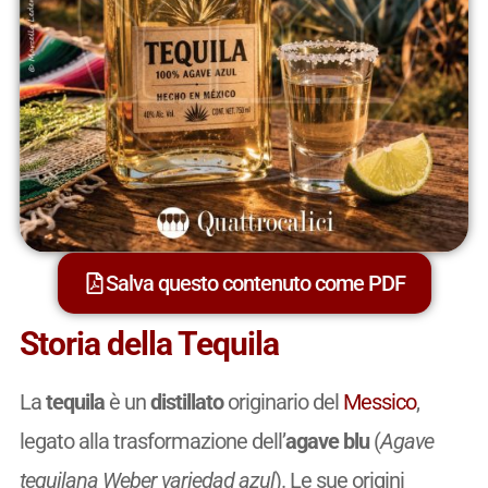
Salva questo contenuto come PDF
Storia della Tequila
La
tequila
è un
distillato
originario del
Messico
,
legato alla trasformazione dell’
agave blu
(
Agave
tequilana Weber variedad azul
). Le sue origini