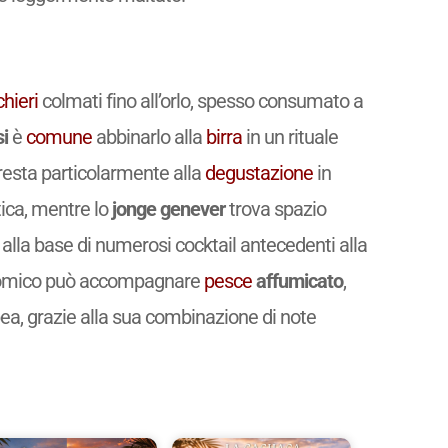
chieri
colmati fino all’orlo, spesso consumato a
i
è
comune
abbinarlo alla
birra
in un rituale
resta particolarmente alla
degustazione
in
ica, mentre lo
jonge genever
trova spazio
 alla base di numerosi cocktail antecedenti alla
ronomico può accompagnare
pesce
affumicato
,
pea, grazie alla sua combinazione di note