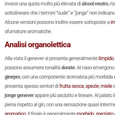
invece una quota molto più elevata di
alcool neutro
, r
sottolineare che i termini “oude” e “jonge” non indicano l
Alcune versioni possono inoltre essere sottoposte a
i
sfumature aromatiche.
Analisi organolettica
Alla vista il genever si presenta generalmente
limpido
possono assumere tonalità
dorate
. Al naso emergono
ginepro
, con una componente aromatica più morbida e i
presenta spesso sentori di
frutta secca
,
spezie
,
miele
e
jonge genever
appare più asciutto e lineare. Al palato 
piena rispetto al gin, con una sensazione quasi interm
aromatico
. Il finale è generalmente
morbido
,
speziato