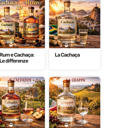
Rum e Cachaça:
La Cachaça
Le differenze