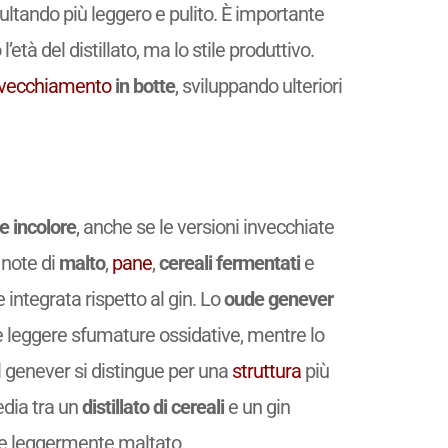
isultando più leggero e pulito. È importante
’età del distillato, ma lo stile produttivo.
nvecchiamento
in botte
, sviluppando ulteriori
e incolore
, anche se le versioni invecchiate
 note di
malto
,
pane
,
cereali fermentati
e
ntegrata rispetto al gin. Lo
oude genever
 leggere sfumature ossidative, mentre lo
il genever si distingue per una
struttura
più
edia tra un
distillato di cereali
e un gin
e leggermente maltato.