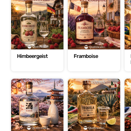
Himbeergeist
Framboise