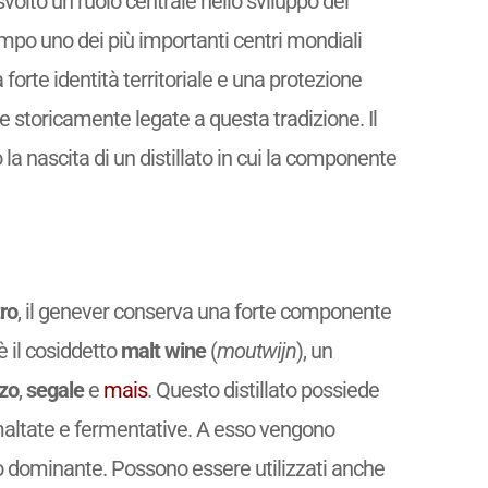
olto un ruolo centrale nello sviluppo del
tempo uno dei più importanti centri mondiali
forte identità territoriale e una protezione
e storicamente legate a questa tradizione. Il
la nascita di un distillato in cui la componente
ro
, il genever conserva una forte componente
 il cosiddetto
malt wine
(
moutwijn
), un
zo
,
segale
e
mais
. Questo distillato possiede
altate e fermentative. A esso vengono
 dominante. Possono essere utilizzati anche