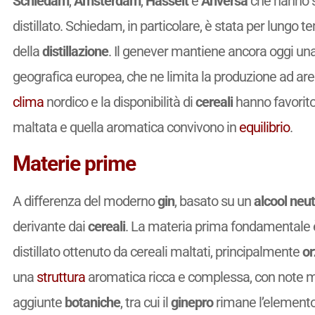
Schiedam
,
Amsterdam
,
Hasselt
e
Anversa
che hanno sv
distillato. Schiedam, in particolare, è stata per lungo 
della
distillazione
. Il genever mantiene ancora oggi una 
geografica europea, che ne limita la produzione ad are
clima
nordico e la disponibilità di
cereali
hanno favorito 
maltata e quella aromatica convivono in
equilibrio
.
Materie prime
A differenza del moderno
gin
, basato su un
alcool neut
derivante dai
cereali
. La materia prima fondamentale è
distillato ottenuto da cereali maltati, principalmente
or
una
struttura
aromatica ricca e complessa, con note m
aggiunte
botaniche
, tra cui il
ginepro
rimane l’elemento