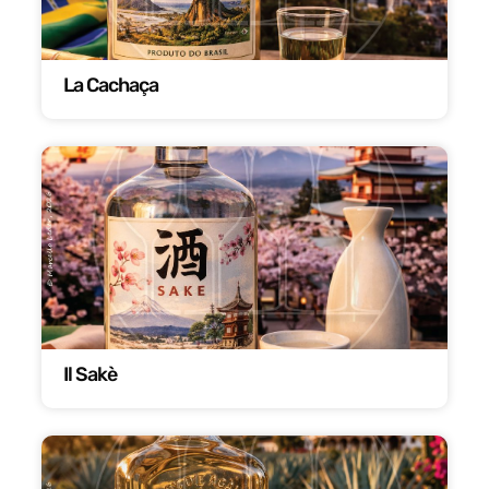
La Cachaça
Il Sakè