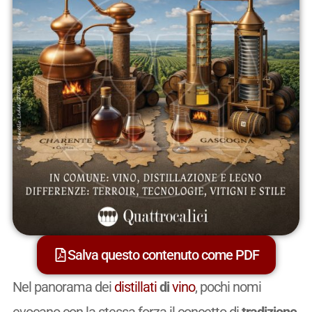
Salva questo contenuto come PDF
Nel panorama dei
distillati
di
vino
, pochi nomi
evocano con la stessa forza il concetto di
tradizione
,