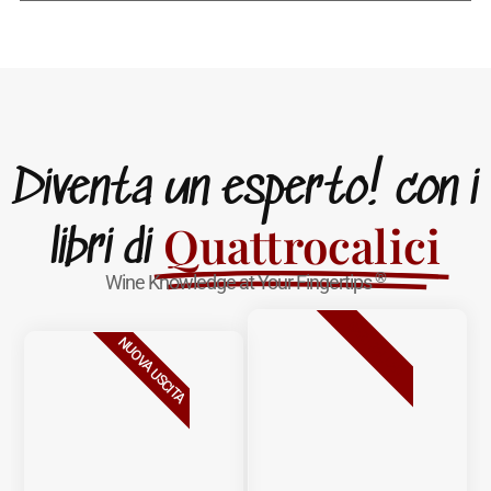
Diventa un esperto! con i
Quattrocalici
libri di
®
Wine Knowledge at Your Fingertips
BESTSELLER
NUOVA USCITA