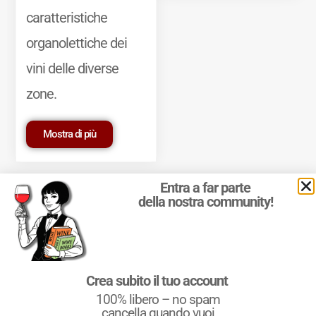
caratteristiche
organolettiche dei
vini delle diverse
zone.
Mostra di più
Entra a far parte
della nostra community!
© 2011-2025 Marcello Leder. All rights reserved. | ® Quattrocalici
Crea subito il tuo account
Marchio Reg. | P.IVA 03921390245
100% libero – no spam
Condizioni d'uso
|
Privacy Policy
|
Cookie Policy
|
Preferenze
cookie
cancella quando vuoi