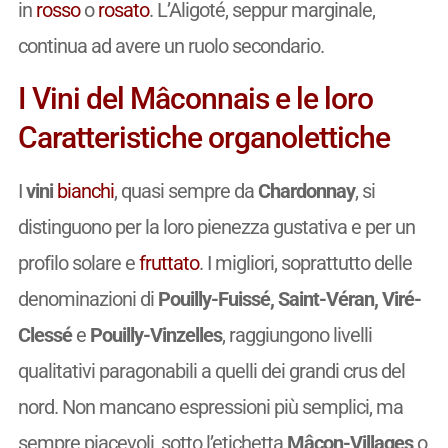
in
rosso
o
rosato
. L’Aligoté, seppur marginale,
continua ad avere un ruolo secondario.
I Vini del Mâconnais e le loro
Caratteristiche organolettiche
I
vini
bianchi
, quasi sempre da
Chardonnay
, si
distinguono per la loro pienezza gustativa e per un
profilo solare e
fruttato
. I migliori, soprattutto delle
denominazioni di
Pouilly-Fuissé, Saint-Véran, Viré-
Clessé
e
Pouilly-Vinzelles
, raggiungono livelli
qualitativi paragonabili a quelli dei grandi crus del
nord. Non mancano espressioni più semplici, ma
sempre piacevoli, sotto l’etichetta
Mâcon-Villages
o