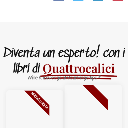
Diventa un esperto! con i
Quattrocalici
libri di
®
Wine Knowledge at Your Fingertips
BESTSELLER
NUOVA USCITA