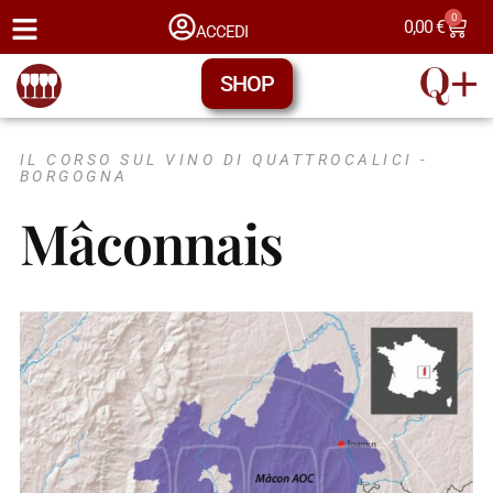
0
0,00
€
ACCEDI
SHOP
IL CORSO SUL VINO DI QUATTROCALICI -
BORGOGNA
Mâconnais