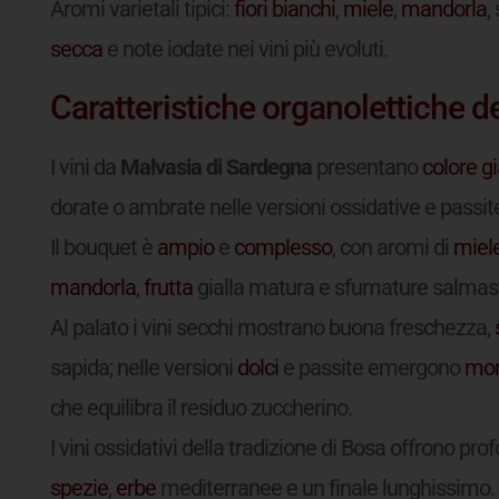
Aromi varietali tipici:
fiori bianchi
,
miele
,
mandorla
,
secca
e note iodate nei vini più evoluti.
Caratteristiche organolettiche de
I vini da
Malvasia di Sardegna
presentano
colore
gi
dorate o ambrate nelle versioni ossidative e passit
Il bouquet è
ampio
e
complesso
, con aromi di
miel
mandorla
,
frutta
gialla matura e sfumature salmast
Al palato i vini secchi mostrano buona freschezza,
sapida; nelle versioni
dolci
e passite emergono
mor
che equilibra il residuo zuccherino.
I vini ossidativi della tradizione di Bosa offrono pro
spezie
,
erbe
mediterranee e un finale lunghissimo.