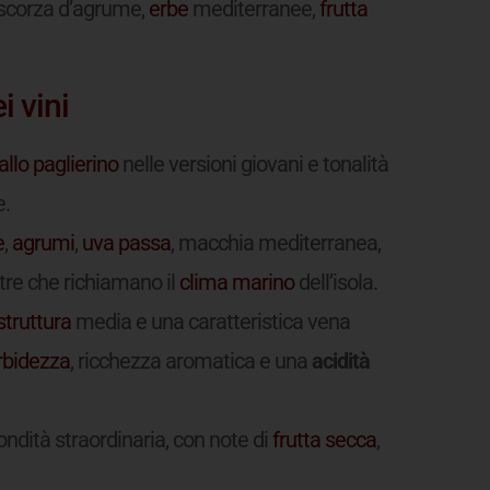
 scorza d’agrume,
erbe
mediterranee,
frutta
i vini
allo paglierino
nelle versioni giovani e tonalità
e.
e
,
agrumi
,
uva passa
, macchia mediterranea,
re che richiamano il
clima
marino
dell’isola.
struttura
media e una caratteristica vena
bidezza
, ricchezza aromatica e una
acidità
fondità straordinaria, con note di
frutta secca
,