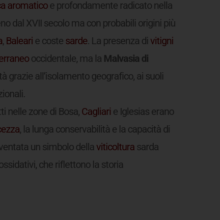
ca
aromatico
e profondamente radicato nella
no dal XVII secolo ma con probabili origini più
a
,
Baleari
e coste
sarde
. La presenza di
vitigni
erraneo
occidentale, ma la
Malvasia di
tà grazie all’isolamento geografico, ai suoli
ionali.
ti nelle zone di Bosa,
Cagliari
e Iglesias erano
cezza
, la lunga conservabilità e la capacità di
diventata un simbolo della
viticoltura
sarda
 ossidativi, che riflettono la storia