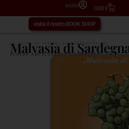
0
ACCEDI
0,00
€
visita il nostro BOOK SHOP
Malvasia di Sardegn
LA GUIDA AI VITIGNI DI QUATTROCALICI
SCHEDA AMPELOGRAFICA COMPLETA