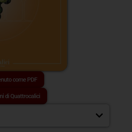
tenuto come PDF
ni di Quattrocalici