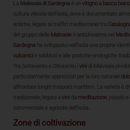
La
Malvasia di
Sardegna
è un
vitigno
a
bacca bian
cultura viticola dell’isola, dove è documentato alme
antiche, legate ai traffici mediterranei tra
Catalogn
del gruppo delle
Malvasie
è antichissima nel
Medit
Sardegna
ha sviluppato nell’isola una propria identi
vulcanici
e sabbiosi e alle pratiche enologiche tradiz
Tra Settecento e Ottocento i
vini
di Malvasia prodot
particolarmente apprezzati per la loro naturale
dol
affrontare lunghi trasporti marittimi. La varietà è 
tradizionale, legata a
vini
da
meditazione
, passiti e
commerciale e agricola dell’isola.
Zone di coltivazione