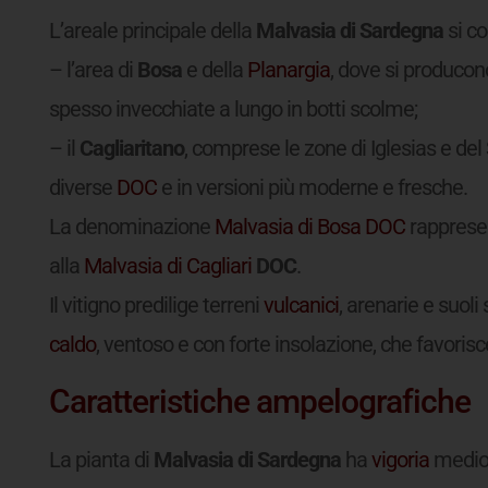
L’areale principale della
Malvasia di Sardegna
si co
– l’area di
Bosa
e della
Planargia
, dove si producono
spesso invecchiate a lungo in botti scolme;
– il
Cagliaritano
, comprese le zone di Iglesias e del
diverse
DOC
e in versioni più moderne e fresche.
La denominazione
Malvasia di Bosa
DOC
rappresen
alla
Malvasia di Cagliari
DOC
.
Il vitigno predilige terreni
vulcanici
, arenarie e suoli 
caldo
, ventoso e con forte insolazione, che favori
Caratteristiche ampelografiche
La pianta di
Malvasia di Sardegna
ha
vigoria
medio-