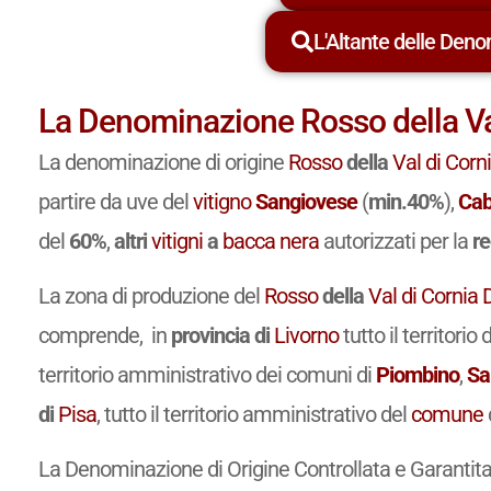
L'Altante delle Deno
La Denominazione Rosso della V
La denominazione di origine
Rosso
della
Val di Corn
partire da uve del
vitigno
Sangiovese
(
min.40%
),
Cab
del
60%
,
altri
vitigni
a
bacca nera
autorizzati per la
r
La zona di produzione del
Rosso
della
Val di Cornia
comprende, in
provincia di
Livorno
tutto il territorio
territorio amministrativo dei comuni di
Piombino
,
Sa
di
Pisa
, tutto il territorio amministrativo del
comune
La Denominazione di Origine Controllata e Garantit