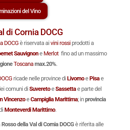
minazioni del Vino
al di Cornia DOCG
ia
DOCG
è riservata ai
vini
rossi
prodotti a
ernet Sauvignon
e
Merlot
fino ad un massimo
egione
Toscana
max.20%
.
DOCG
ricade nelle province di
Livorno
e
Pisa
e
 dei comuni di
Suvereto
e
Sassetta
e parte del
n Vincenzo
e
Campiglia Marittima
; in
provincia
di
Monteverdi Marittimo
.
a
Rosso della Val di Cornia DOCG
è riferita alle