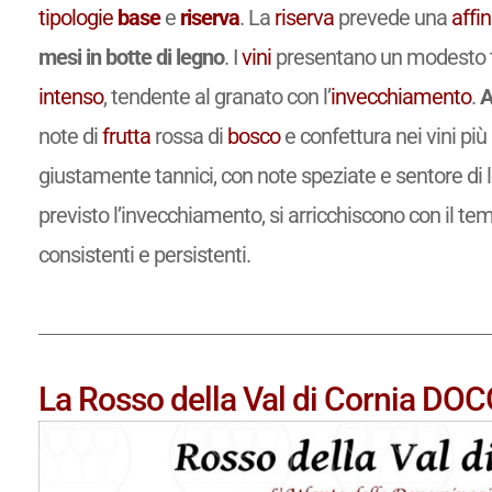
tipologie
base
e
riserva
. La
riserva
prevede una
affi
mesi in botte di legno
. I
vini
presentano un modesto ten
intenso
, tendente al granato con l’
invecchiamento
.
A
note di
frutta
rossa di
bosco
e confettura nei vini più
giustamente tannici, con note speziate e sentore di leg
previsto l’invecchiamento, si arricchiscono con il te
consistenti e persistenti.
La Rosso della Val di Cornia DOCG