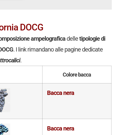
 Cornia DOCG
omposizione ampelografica
delle
tipologie di
a DOCG
. I link rimandano alle pagine dedicate
trocalici
.
Colore bacca
Bacca nera
Bacca nera