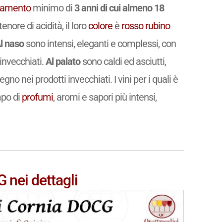
namento
minimo di
3 anni di cui almeno 18
ore di acidità, il loro
colore
è
rosso rubino
l naso
sono intensi, eleganti e complessi, con
 invecchiati.
Al palato
sono caldi ed asciutti,
no nei prodotti invecchiati. I vini per i quali è
mpo di
profumi
, aromi e sapori più intensi,
 nei dettagli