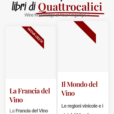
Quattrocalici
libri di
®
Wine Knowledge at Your Fingertips
BESTSELLER
NUOVA USCITA
Il Mondo del
La Francia del
Vino
Vino
Le regioni vinicole e i
La
Francia del Vino