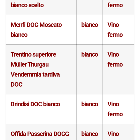
bianco scelto
fermo
Menfi DOC Moscato
bianco
Vino
bianco
fermo
Trentino superiore
bianco
Vino
Müller Thurgau
fermo
Vendemmia tardiva
DOC
Brindisi DOC bianco
bianco
Vino
fermo
Offida Passerina DOCG
bianco
Vino