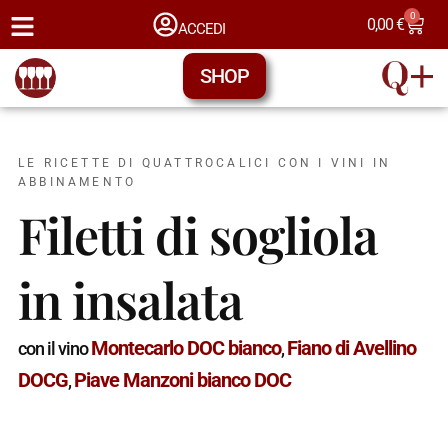
0
0,00
€
ACCEDI
SHOP
LE RICETTE DI QUATTROCALICI CON I VINI IN
ABBINAMENTO
Filetti di sogliola
in insalata
Montecarlo DOC bianco
Fiano di Avellino
con il vino
,
DOCG
Piave Manzoni bianco DOC
,