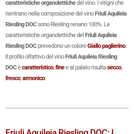
caratteristiche organolettiche
del vino. I vitigni che
rientrano nella composizione del vino
Friuli Aquileia
Riesling DOC
sono Riesling renano 100%. Le
caratteristiche organolettiche del
Friuli Aquileia
Riesling DOC
prevedono un colore
Giallo paglierino
.
Il profilo olfattivo del vino
Friuli Aquileia Riesling
DOC
è
caratteristico
,
fine
e al palato risulta
secco
,
fresco
,
armonico
.
Friuli Aquileia Riesling DOC: I