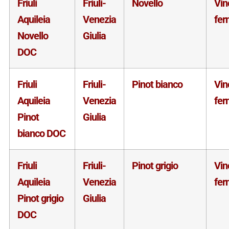
Friuli
Friuli-
Novello
Vin
Aquileia
Venezia
fer
Novello
Giulia
DOC
Friuli
Friuli-
Pinot bianco
Vin
Aquileia
Venezia
fer
Pinot
Giulia
bianco DOC
Friuli
Friuli-
Pinot grigio
Vin
Aquileia
Venezia
fer
Pinot grigio
Giulia
DOC