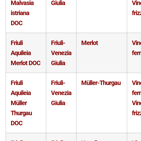
Malvasia
Giulia
Vin
istriana
fri
DOC
Friuli
Friuli-
Merlot
Vin
Aquileia
Venezia
fer
Merlot DOC
Giulia
Friuli
Friuli-
Müller-Thurgau
Vin
Aquileia
Venezia
fer
Müller
Giulia
Vin
Thurgau
fri
DOC