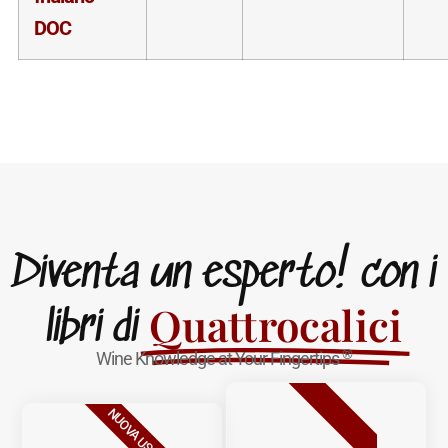
DOC
Diventa un esperto! con i
Quattrocalici
libri di
®
Wine Knowledge at Your Fingertips
BESTSELLER
NUOVA USCITA