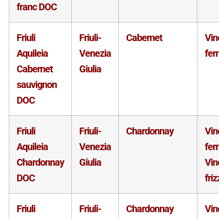
franc DOC
Friuli
Friuli-
Cabernet
Vin
Aquileia
Venezia
fer
Cabernet
Giulia
sauvignon
DOC
Friuli
Friuli-
Chardonnay
Vin
Aquileia
Venezia
fer
Chardonnay
Giulia
Vin
DOC
fri
Friuli
Friuli-
Chardonnay
Vin