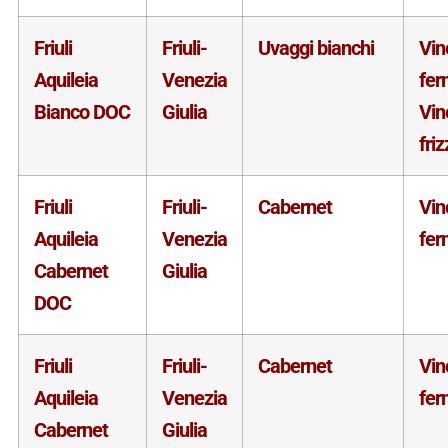
Friuli
Friuli-
Uvaggi bianchi
Vin
Aquileia
Venezia
fer
Bianco DOC
Giulia
Vin
fri
Friuli
Friuli-
Cabernet
Vin
Aquileia
Venezia
fer
Cabernet
Giulia
DOC
Friuli
Friuli-
Cabernet
Vin
Aquileia
Venezia
fer
Cabernet
Giulia