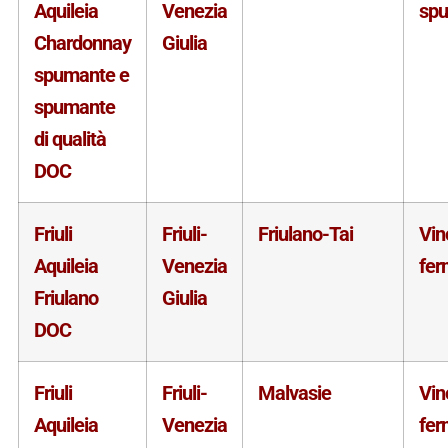
Aquileia
Venezia
sp
Chardonnay
Giulia
spumante e
spumante
di qualità
DOC
Friuli
Friuli-
Friulano-Tai
Vin
Aquileia
Venezia
fer
Friulano
Giulia
DOC
Friuli
Friuli-
Malvasie
Vin
Aquileia
Venezia
fer