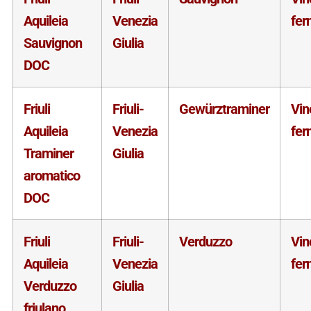
Aquileia
Venezia
fer
Sauvignon
Giulia
DOC
Friuli
Friuli-
Gewürztraminer
Vin
Aquileia
Venezia
fer
Traminer
Giulia
aromatico
DOC
Friuli
Friuli-
Verduzzo
Vin
Aquileia
Venezia
fer
Verduzzo
Giulia
friulano