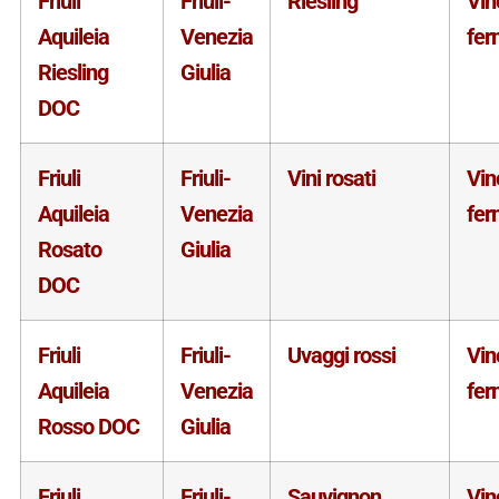
Friuli
Friuli-
Riesling
Vin
Aquileia
Venezia
fer
Riesling
Giulia
DOC
Friuli
Friuli-
Vini rosati
Vin
Aquileia
Venezia
fer
Rosato
Giulia
DOC
Friuli
Friuli-
Uvaggi rossi
Vin
Aquileia
Venezia
fer
Rosso DOC
Giulia
Friuli
Friuli-
Sauvignon
Vin