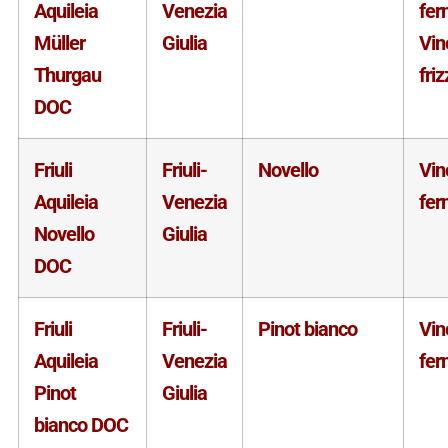
Aquileia
Venezia
fer
Müller
Giulia
Vin
Thurgau
fri
DOC
Friuli
Friuli-
Novello
Vin
Aquileia
Venezia
fer
Novello
Giulia
DOC
Friuli
Friuli-
Pinot bianco
Vin
Aquileia
Venezia
fer
Pinot
Giulia
bianco DOC