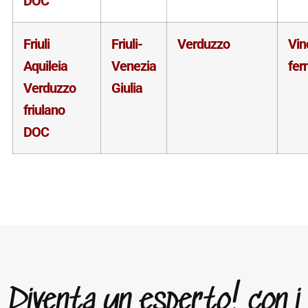
DOC
Friuli
Friuli-
Verduzzo
Vin
Aquileia
Venezia
fer
Verduzzo
Giulia
friulano
DOC
Diventa un esperto! con i