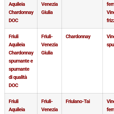
Aquileia
Venezia
fer
Chardonnay
Giulia
Vin
DOC
fri
Friuli
Friuli-
Chardonnay
Vin
Aquileia
Venezia
sp
Chardonnay
Giulia
spumante e
spumante
di qualità
DOC
Friuli
Friuli-
Friulano-Tai
Vin
Aquileia
Venezia
fer