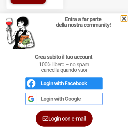
Entra a far parte
della nostra community!
© 2011-2025 Marcello Leder. All rights reserved. | ® Quattrocalici
Crea subito il tuo account
Marchio Reg. | P.IVA 03921390245
100% libero – no spam
Condizioni d'uso
|
Privacy Policy
|
Cookie Policy
|
Preferenze
cookie
cancella quando vuoi
Login with
Facebook
L'Italia del Vino
Nel libro le
Regioni del Vino d’Italia
con
tutte le
Denominazioni
, e le
cartine
Login with
Google
dettagliate
per le
DOCG
e le
DOC
di
ciascuna zona vinicola all’interno delle
singole regioni.
Login con e-mail