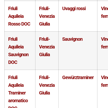
Friuli
Friuli-
Uvaggi rossi
Vin
Aquileia
Venezia
fer
Rosso DOC
Giulia
Friuli
Friuli-
Sauvignon
Vin
Aquileia
Venezia
fer
Sauvignon
Giulia
DOC
Friuli
Friuli-
Gewürztraminer
Vin
Aquileia
Venezia
fer
Traminer
Giulia
aromatico