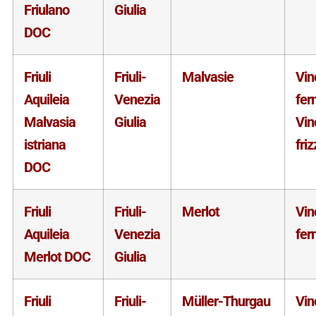
Friulano
Giulia
DOC
Friuli
Friuli-
Malvasie
Vin
Aquileia
Venezia
fer
Malvasia
Giulia
Vin
istriana
fri
DOC
Friuli
Friuli-
Merlot
Vin
Aquileia
Venezia
fer
Merlot DOC
Giulia
Friuli
Friuli-
Müller-Thurgau
Vin