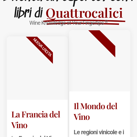
Quattrocalici
libri di
®
Wine Knowledge at Your Fingertips
BESTSELLER
NUOVA USCITA
Il Mondo del
La Francia del
Vino
Vino
Le regioni vinicole e i