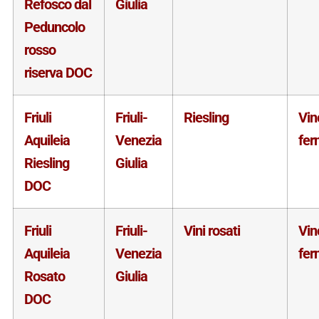
Refosco dal
Giulia
Peduncolo
rosso
riserva DOC
Friuli
Friuli-
Riesling
Vin
Aquileia
Venezia
fer
Riesling
Giulia
DOC
Friuli
Friuli-
Vini rosati
Vin
Aquileia
Venezia
fer
Rosato
Giulia
DOC