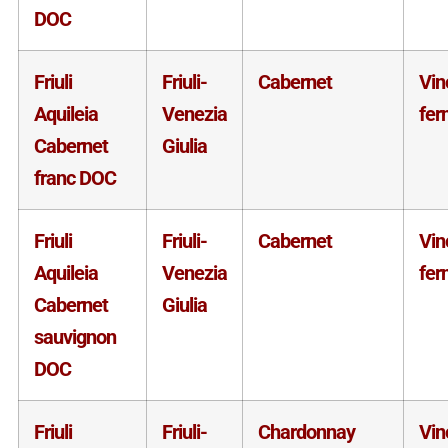
DOC
Friuli
Friuli-
Cabernet
Vin
Aquileia
Venezia
fer
Cabernet
Giulia
franc DOC
Friuli
Friuli-
Cabernet
Vin
Aquileia
Venezia
fer
Cabernet
Giulia
sauvignon
DOC
Friuli
Friuli-
Chardonnay
Vin