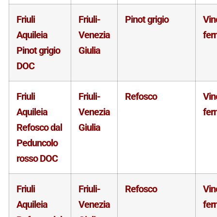
Friuli
Friuli-
Pinot grigio
Vin
Aquileia
Venezia
fer
Pinot grigio
Giulia
DOC
Friuli
Friuli-
Refosco
Vin
Aquileia
Venezia
fer
Refosco dal
Giulia
Peduncolo
rosso DOC
Friuli
Friuli-
Refosco
Vin
Aquileia
Venezia
fer