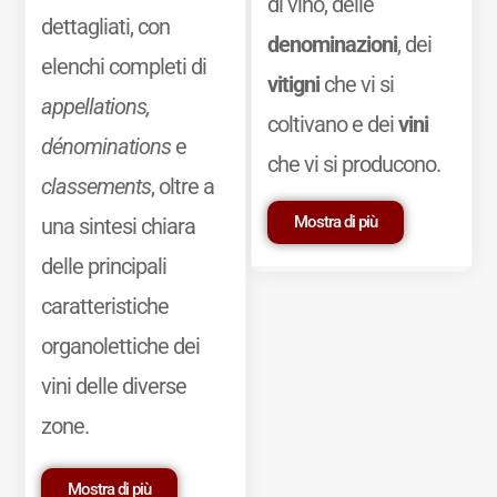
di vino, delle
dettagliati, con
denominazioni
, dei
elenchi completi di
vitigni
che vi si
appellations,
coltivano e dei
vini
dénominations
e
che vi si producono.
classements
, oltre a
Mostra di più
una sintesi chiara
delle principali
caratteristiche
organolettiche dei
vini delle diverse
zone.
Mostra di più