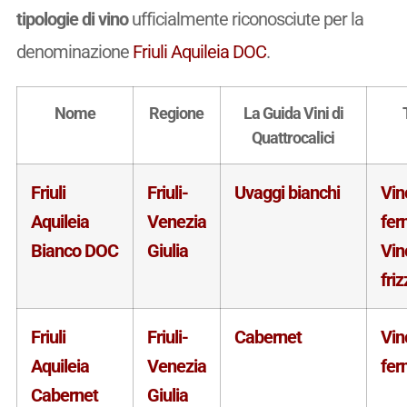
tipologie di vino
ufficialmente riconosciute per la
denominazione
Friuli Aquileia DOC
.
Nome
Regione
La Guida Vini di
Quattrocalici
Friuli
Friuli-
Uvaggi bianchi
Vin
Aquileia
Venezia
fer
Bianco DOC
Giulia
Vin
fri
Friuli
Friuli-
Cabernet
Vin
Aquileia
Venezia
fer
Cabernet
Giulia