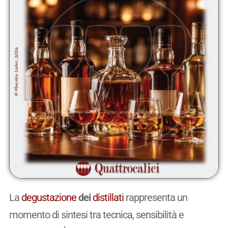
La
degustazione
dei
distillati
rappresenta un
momento di sintesi tra tecnica, sensibilità e