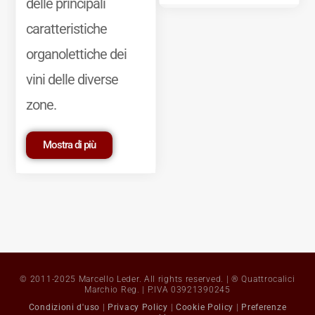
delle principali
caratteristiche
organolettiche dei
vini delle diverse
zone.
Mostra di più
© 2011-2025 Marcello Leder. All rights reserved. | ® Quattrocalici
Marchio Reg. | P.IVA 03921390245
Condizioni d'uso
|
Privacy Policy
|
Cookie Policy
|
Preferenze