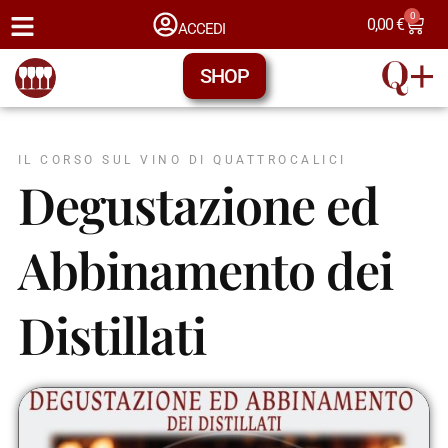
0
0,00
€
ACCEDI
SHOP
IL CORSO SUL VINO DI QUATTROCALICI
Degustazione ed
Abbinamento dei
Distillati