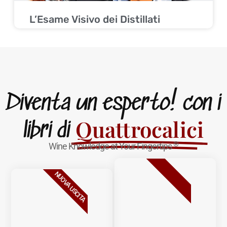
L’Esame Visivo dei Distillati
Diventa un esperto! con i
Quattrocalici
libri di
®
Wine Knowledge at Your Fingertips
BESTSELLER
NUOVA USCITA