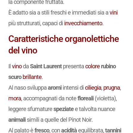
la componente fruttata.
È adatto sia a stili freschi e immediati sia a
vini
più strutturati, capaci di
invecchiamento
.
Caratteristiche organolettiche
del vino
Il
vino
da
Saint Laurent
presenta
colore
rubino
scuro
brillante
.
Al naso sviluppa
aromi
intensi di
ciliegia
,
prugna
,
mora
, accompagnati da note
floreali
(violetta),
leggere sfumature
speziate
e talvolta nuance
animali
simili a quelle del Pinot Noir.
Al palato è
fresco
, con
acidità
equilibrata,
tannini