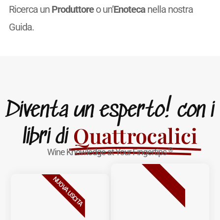
Ricerca un
Produttore
o un’
Enoteca
nella nostra
Guida.
Diventa un esperto! con i
Quattrocalici
libri di
®
Wine Knowledge at Your Fingertips
BESTSELLER
NUOVA USCITA