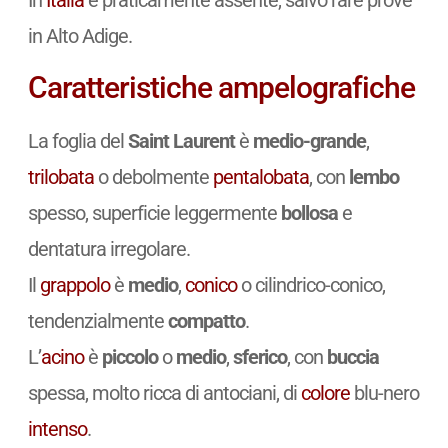
In
Italia
è praticamente assente, salvo rare prove
in Alto Adige.
Caratteristiche ampelografiche
La foglia del
Saint Laurent
è
medio-grande
,
trilobata
o debolmente
pentalobata
, con
lembo
spesso, superficie leggermente
bollosa
e
dentatura irregolare.
Il
grappolo
è
medio
,
conico
o cilindrico-conico,
tendenzialmente
compatto
.
L’
acino
è
piccolo
o
medio
,
sferico
, con
buccia
spessa, molto ricca di antociani, di
colore
blu-nero
intenso
.