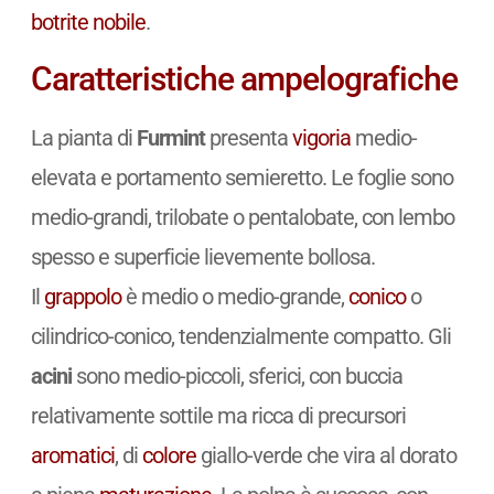
botrite
nobile
.
Caratteristiche ampelografiche
La pianta di
Furmint
presenta
vigoria
medio-
elevata e portamento semieretto. Le foglie sono
medio-grandi, trilobate o pentalobate, con lembo
spesso e superficie lievemente bollosa.
Il
grappolo
è medio o medio-grande,
conico
o
cilindrico-conico, tendenzialmente compatto. Gli
acini
sono medio-piccoli, sferici, con buccia
relativamente sottile ma ricca di precursori
aromatici
, di
colore
giallo-verde che vira al dorato