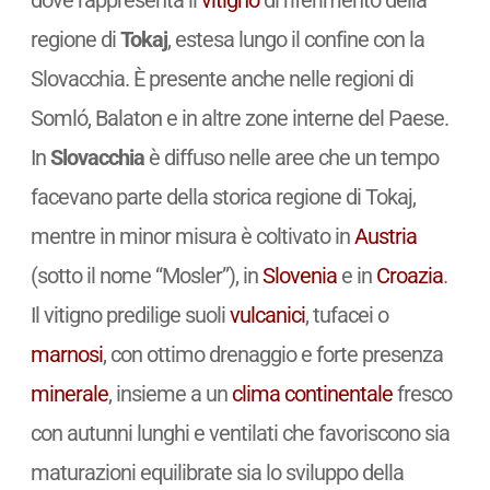
dove rappresenta il
vitigno
di riferimento della
regione di
Tokaj
, estesa lungo il confine con la
Slovacchia. È presente anche nelle regioni di
Somló, Balaton e in altre zone interne del Paese.
In
Slovacchia
è diffuso nelle aree che un tempo
facevano parte della storica regione di Tokaj,
mentre in minor misura è coltivato in
Austria
(sotto il nome “Mosler”), in
Slovenia
e in
Croazia
.
Il vitigno predilige suoli
vulcanici
, tufacei o
marnosi
, con ottimo drenaggio e forte presenza
minerale
, insieme a un
clima
continentale
fresco
con autunni lunghi e ventilati che favoriscono sia
maturazioni equilibrate sia lo sviluppo della