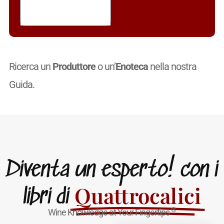
Ricerca un
Produttore
o un’
Enoteca
nella nostra
Guida.
Diventa un esperto! con i
Quattrocalici
libri di
®
Wine Knowledge at Your Fingertips