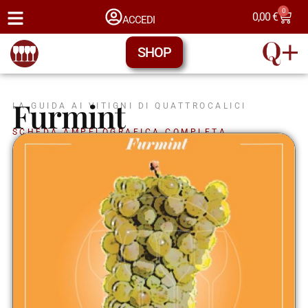
0
0,00
€
ACCEDI
SHOP
Furmint
LA GUIDA AI VITIGNI DI QUATTROCALICI
SCHEDA AMPELOGRAFICA COMPLETA