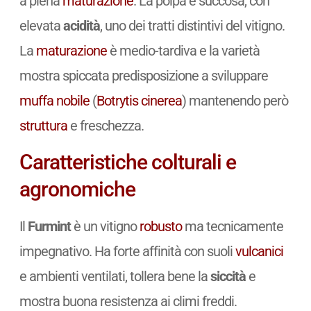
a piena
maturazione
. La polpa è succosa, con
elevata
acidità
, uno dei tratti distintivi del vitigno.
La
maturazione
è medio-tardiva e la varietà
mostra spiccata predisposizione a sviluppare
muffa nobile
(
Botrytis cinerea
) mantenendo però
struttura
e freschezza.
Caratteristiche colturali e
agronomiche
Il
Furmint
è un vitigno
robusto
ma tecnicamente
impegnativo. Ha forte affinità con suoli
vulcanici
e ambienti ventilati, tollera bene la
siccità
e
mostra buona resistenza ai climi freddi.