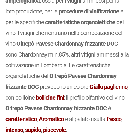
ampelografica
, ossia per i
vitigni
ammessi per la
loro produzione, per le
procedure di vinificazione
e
per le specifiche
caratteristiche organolettiche
del
vino. I vitigni che rientrano nella composizione del
vino
Oltrepò Pavese Chardonnay frizzante DOC
sono Chardonnay min.85%, altri vitigni ammessi alla
coltivazione in Lombardia. Le caratteristiche
organolettiche del
Oltrepò Pavese Chardonnay
frizzante DOC
prevedono un colore
Giallo paglierino
,
con bollicine
bollicine fini
; Il profilo olfattivo del vino
Oltrepò Pavese Chardonnay frizzante DOC
è
caratteristico
,
Aromatico
e al palato risulta
fresco
,
intenso
,
sapido
,
piacevole
.