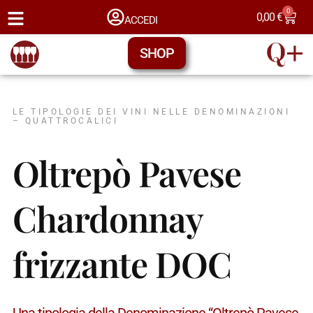
0
0,00
€
ACCEDI
SHOP
LE TIPOLOGIE DEI VINI NELLE DENOMINAZIONI
– QUATTROCALICI
Oltrepò Pavese
Chardonnay
frizzante DOC
Una tipologia della Denominazione “Oltrepò Pavese