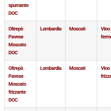
spumante
DOC
Oltrepò
Lombardia
Moscati
Vino
Pavese
ferm
Moscato
DOC
Oltrepò
Lombardia
Moscati
Vino
Pavese
frizz
Moscato
frizzante
DOC