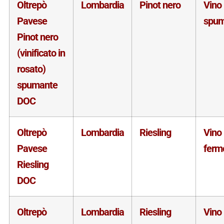
Oltrepò
Lombardia
Pinot nero
Vino
Pavese
spum
Pinot nero
(vinificato in
rosato)
spumante
DOC
Oltrepò
Lombardia
Riesling
Vino
Pavese
ferm
Riesling
DOC
Oltrepò
Lombardia
Riesling
Vino