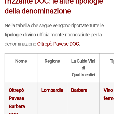
frizzante DOC: le altre tipologie
della denominazione
Nella tabella che segue vengono riportate tutte le
tipologie di vino
ufficialmente riconosciute per la
denominazione
Oltrepò Pavese DOC
.
Nome
Regione
La Guida Vini
Ti
di
Quattrocalici
Oltrepò
Lombardia
Barbera
Vino
Pavese
ferm
Barbera