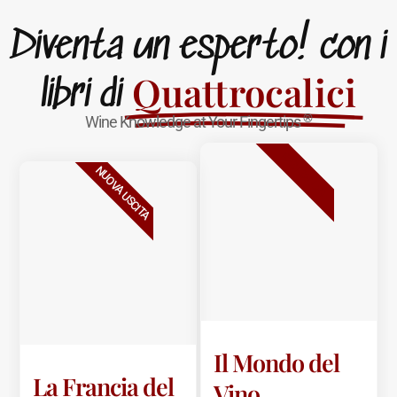
Diventa un esperto! con i
Quattrocalici
libri di
®
Wine Knowledge at Your Fingertips
BESTSELLER
NUOVA USCITA
Il Mondo del
La Francia del
Vino