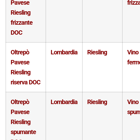
Pavese
frizz
Riesling
frizzante
DOC
Oltrepò
Lombardia
Riesling
Vino
Pavese
ferm
Riesling
riserva DOC
Oltrepò
Lombardia
Riesling
Vino
Pavese
spum
Riesling
spumante