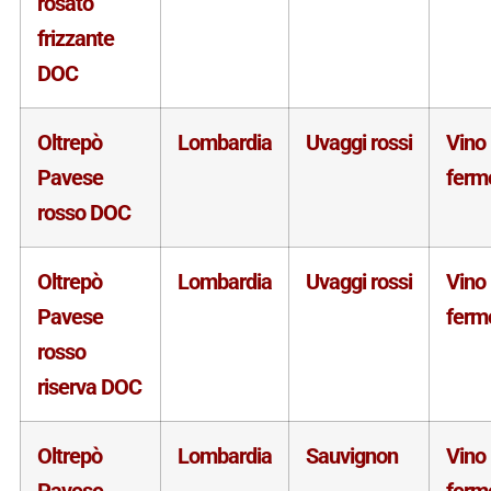
rosato
frizzante
DOC
Oltrepò
Lombardia
Uvaggi rossi
Vino
Pavese
ferm
rosso DOC
Oltrepò
Lombardia
Uvaggi rossi
Vino
Pavese
ferm
rosso
riserva DOC
Oltrepò
Lombardia
Sauvignon
Vino
Pavese
ferm