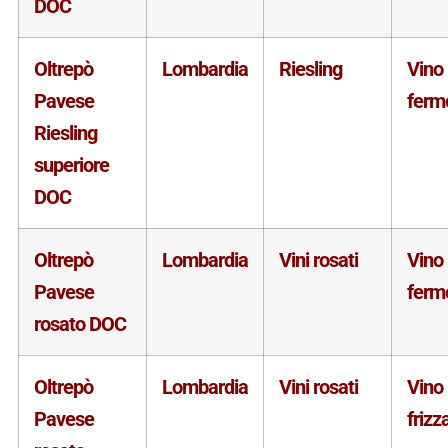
DOC
Oltrepò
Lombardia
Riesling
Vino
Pavese
ferm
Riesling
superiore
DOC
Oltrepò
Lombardia
Vini rosati
Vino
Pavese
ferm
rosato DOC
Oltrepò
Lombardia
Vini rosati
Vino
Pavese
frizz