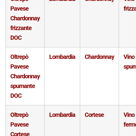
Pavese
frizz
Chardonnay
frizzante
DOC
Oltrepò
Lombardia
Chardonnay
Vino
Pavese
spum
Chardonnay
spumante
DOC
Oltrepò
Lombardia
Cortese
Vino
Pavese
ferm
Cortese