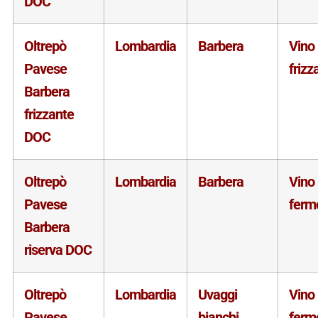
DOC
Oltrepò
Lombardia
Barbera
Vino
Pavese
frizz
Barbera
frizzante
DOC
Oltrepò
Lombardia
Barbera
Vino
Pavese
ferm
Barbera
riserva DOC
Oltrepò
Lombardia
Uvaggi
Vino
Pavese
bianchi
ferm