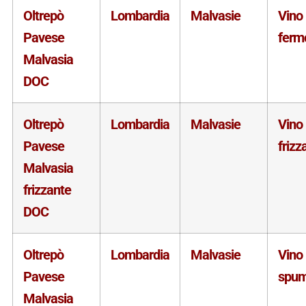
Oltrepò
Lombardia
Malvasie
Vino
Pavese
ferm
Malvasia
DOC
Oltrepò
Lombardia
Malvasie
Vino
Pavese
frizz
Malvasia
frizzante
DOC
Oltrepò
Lombardia
Malvasie
Vino
Pavese
spum
Malvasia