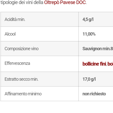
tipologie dei vini della
Oltrepò Pavese DOC
.
Acidità min.
4,5 g/l
Alcool
11,00%
Composizione vino
Sauvignon min.
Effervescenza
bollicine fini
bol
,
Estratto secco min.
17,0 g/l
Affinamento minimo
non richiesto