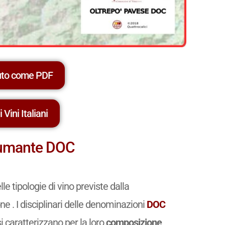
uto come PDF
 Vini Italiani
spumante DOC
le tipologie di vino previste dalla
ne . I disciplinari delle denominazioni
DOC
si caratterizzano per la loro
composizione