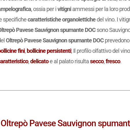
ampelografica
, ossia per i
vitigni
ammessi per la loro prod
e specifiche
caratteristiche organolettiche
del vino. I vit
Oltrepò Pavese Sauvignon spumante DOC
sono Sauvignon
del
Oltrepò Pavese Sauvignon spumante DOC
prevedono 
ollicine fini
,
bollicine persistenti
; Il profilo olfattivo del vin
aratteristico
,
delicato
e al palato risulta
secco
,
fresco
.
Oltrepò Pavese Sauvignon spumante 