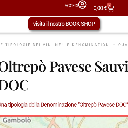
0
ACCEDI
0,00
€
visita il nostro BOOK SHOP
LE TIPOLOGIE DEI VINI NELLE DENOMINAZIONI – QU
Oltrepò Pavese Sau
DOC
Una tipologia della Denominazione “Oltrepò Pavese DOC