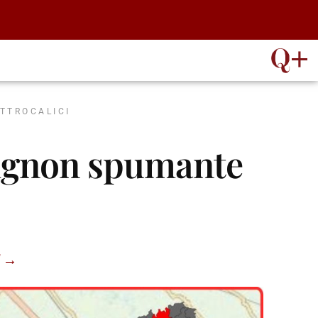
ATTROCALICI
vignon spumante
” →