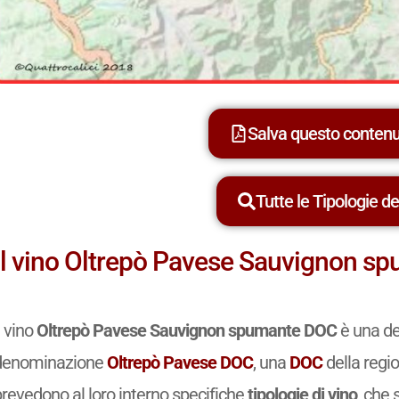
Salva questo conten
Tutte le Tipologie dei
Il vino Oltrepò Pavese Sauvignon 
l vino
Oltrepò Pavese Sauvignon spumante DOC
è una del
denominazione
Oltrepò Pavese DOC
, una
DOC
della regio
prevedono al loro interno specifiche
tipologie di vino
, che 