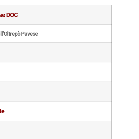
ese DOC
ll’Oltrepò Pavese
te