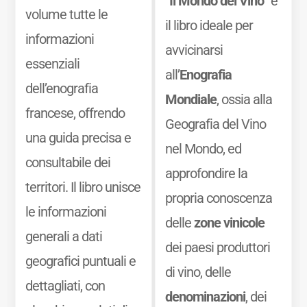
“
Il Mondo del Vino
” è
volume tutte le
il libro ideale per
informazioni
avvicinarsi
essenziali
all’
Enografia
dell’enografia
Mondiale
, ossia alla
francese, offrendo
Geografia del Vino
una guida precisa e
nel Mondo, ed
consultabile dei
approfondire la
territori. Il libro unisce
propria conoscenza
le informazioni
delle
zone vinicole
generali a dati
dei paesi produttori
geografici puntuali e
di vino, delle
dettagliati, con
denominazioni
, dei