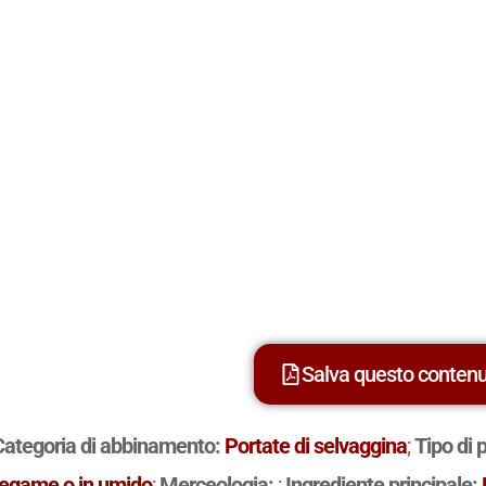
Salva questo conten
Categoria di abbinamento:
Portate di selvaggina
;
Tipo di 
tegame o in umido
;
Merceologia:
;
Ingrediente principale: