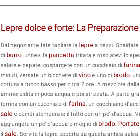
Lepre dolce e forte: La Preparazione
lepre
Dal negoziante fate tagliare la
a pezzi. Scaldate 
burro
pancetta
di
, unitevi la
tritata e rosolatevi lo sp
farin
salate e pepate, cospargete con un cucchiaio di
vino
brodo
minuti, versate un bicchiere di
e uno di
, un
cottura a fuoco basso per circa 2 ore. A mezz’ora dalla f
ammorbidita in poca acqua e poi strizzata. A parte grat
farina
terrina con un cucchiaio di
, un cucchiaino d’acet
sale
e quindi stemperate il tutto con un po’ d’acqua. 
brodo
Portate
aggiungete un po’ d’acqua o meglio di
.
sale
il
. Servite la lepre coperta da questa antica salsa