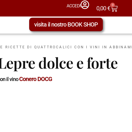
0
ACCEDI
0,00
€
visita il nostro BOOK SHOP
LE RICETTE DI QUATTROCALICI CON I VINI IN ABBINA
Lepre dolce e forte
Conero DOCG
on il vino