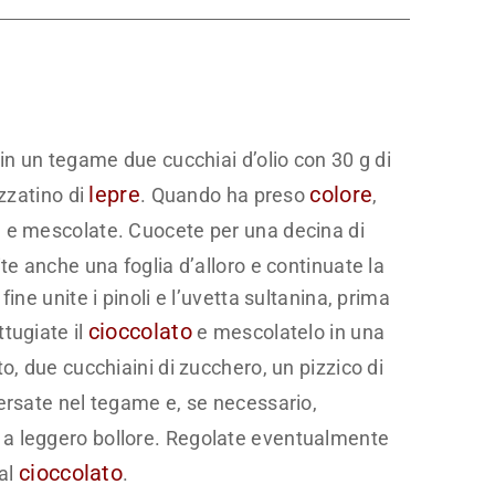
in un tegame due cucchiai d’olio con 30 g di
lepre
colore
ezzatino di
. Quando ha preso
,
a
e mescolate. Cuocete per una decina di
ite anche una foglia d’alloro e continuate la
ine unite i pinoli e l’uvetta sultanina, prima
cioccolato
tugiate il
e mescolatelo in una
o, due cucchiaini di zucchero, un pizzico di
Versate nel tegame e, se necessario,
a leggero bollore. Regolate eventualmente
cioccolato
 al
.