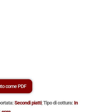
uto come PDF
portata:
Secondi piatti
;
Tipo di cottura:
In
Lepre