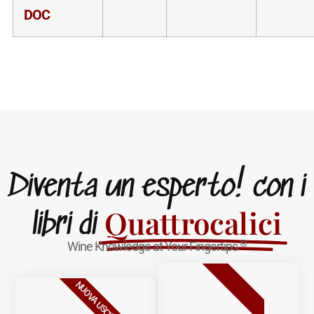
DOC
Diventa un esperto! con i
Quattrocalici
libri di
®
Wine Knowledge at Your Fingertips
BESTSELLER
NUOVA USCITA