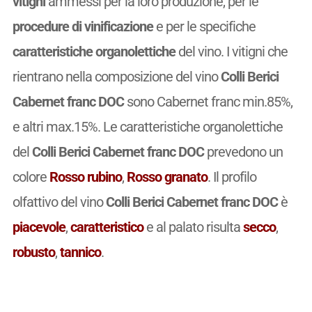
vitigni
ammessi per la loro produzione, per le
procedure di vinificazione
e per le specifiche
caratteristiche organolettiche
del vino. I vitigni che
rientrano nella composizione del vino
Colli Berici
Cabernet franc DOC
sono Cabernet franc min.85%,
e altri max.15%. Le caratteristiche organolettiche
del
Colli Berici Cabernet franc DOC
prevedono un
colore
Rosso rubino
,
Rosso granato
. Il profilo
olfattivo del vino
Colli Berici Cabernet franc DOC
è
piacevole
,
caratteristico
e al palato risulta
secco
,
robusto
,
tannico
.