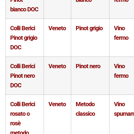
bianco DOC
Colli Berici
Veneto
Pinot grigio
Vino
Pinot grigio
fermo
DOC
Colli Berici
Veneto
Pinot nero
Vino
Pinot nero
fermo
DOC
Colli Berici
Veneto
Metodo
Vino
rosato o
classico
spuman
rosè
metodo