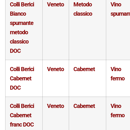
Colli Berici
Veneto
Metodo
Vino
Bianco
classico
spuman
spumante
metodo
classico
DOC
Colli Berici
Veneto
Cabernet
Vino
Cabernet
fermo
DOC
Colli Berici
Veneto
Cabernet
Vino
Cabernet
fermo
franc DOC