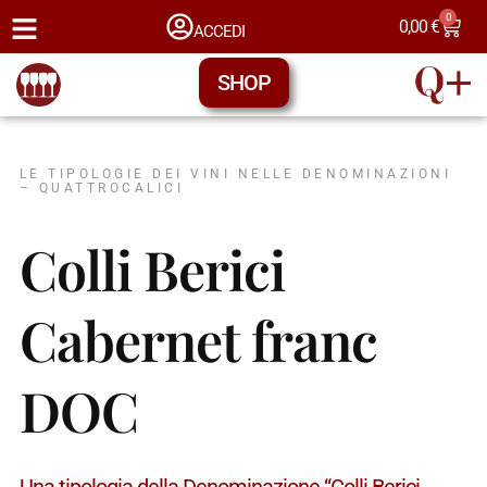
0
0,00
€
ACCEDI
SHOP
LE TIPOLOGIE DEI VINI NELLE DENOMINAZIONI
– QUATTROCALICI
Colli Berici
Cabernet franc
DOC
Una tipologia della Denominazione “Colli Berici