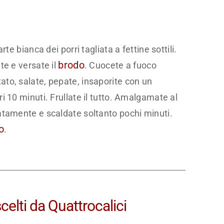
te bianca dei porri tagliata a fettine sottili.
brodo
te e versate il
. Cuocete a fuoco
ato, salate, pepate, insaporite con un
tri 10 minuti. Frullate il tutto. Amalgamate al
atamente e scaldate soltanto pochi minuti.
o
.
elti da Quattrocalici