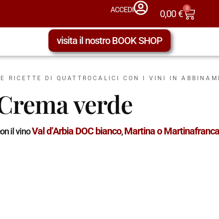
0
ACCEDI
0,00
€
visita il nostro BOOK SHOP
LE RICETTE DI QUATTROCALICI CON I VINI IN ABBINA
Crema verde
Val d’Arbia DOC bianco
Martina o Martinafranc
on il vino
,