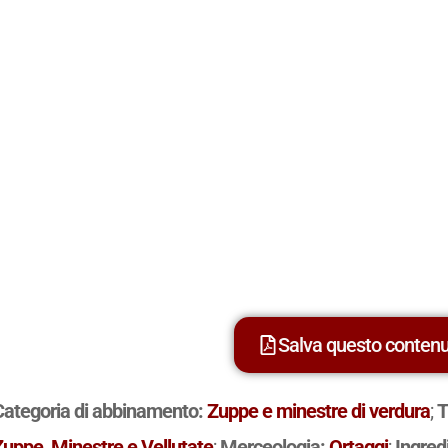
Salva questo conten
Categoria di abbinamento:
Zuppe e minestre di verdura
;
T
Zuppe, Minestre e Vellutate
;
Merceologia:
Ortaggi
;
Ingred