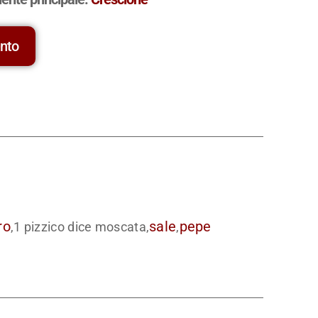
ento
ro
sale
pepe
,1 pizzico dice moscata,
,