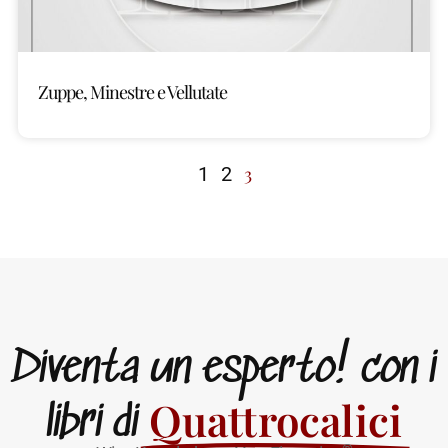
Zuppe, Minestre e Vellutate
1
2
3
Diventa un esperto! con i
Quattrocalici
libri di