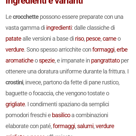
Ingredienti e varianti
Le
crocchette
possono essere preparate con una
vasta gamma di
ingredienti
: dalle classiche di
patate
alle versioni a base di
riso
,
pesce
,
carne
o
verdure
. Sono spesso arricchite con
formaggi
,
erbe
aromatiche
o
spezie
, e impanate in
pangrattato
per
ottenere una doratura uniforme durante la frittura. I
crostini
, invece, partono da fette di pane rustico,
baguette o focaccia, che vengono tostate o
grigliate
. I condimenti spaziano da semplici
pomodori freschi e
basilico
a combinazioni
elaborate con paté,
formaggi
,
salumi
,
verdure