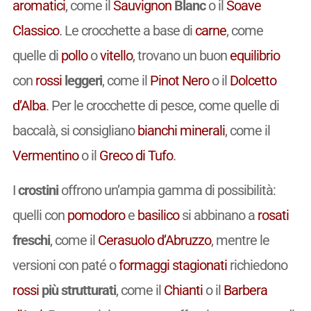
aromatici
, come il
Sauvignon
Blanc
o il
Soave
Classico
. Le crocchette a base di
carne
, come
quelle di
pollo
o
vitello
, trovano un buon
equilibrio
con
rossi
leggeri
, come il
Pinot Nero
o il
Dolcetto
d’Alba
. Per le crocchette di pesce, come quelle di
baccalà, si consigliano
bianchi
minerali
, come il
Vermentino
o il
Greco di Tufo
.
I
crostini
offrono un’ampia gamma di possibilità:
quelli con
pomodoro
e
basilico
si abbinano a
rosati
freschi
, come il
Cerasuolo d’Abruzzo
, mentre le
versioni con paté o
formaggi stagionati
richiedono
rossi
più strutturati
, come il
Chianti
o il
Barbera