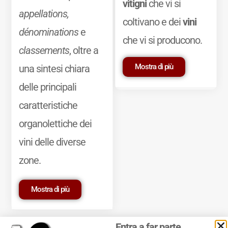
vitigni
che vi si
appellations,
coltivano e dei
vini
dénominations
e
che vi si producono.
classements
, oltre a
Mostra di più
una sintesi chiara
delle principali
caratteristiche
organolettiche dei
vini delle diverse
zone.
Mostra di più
Entra a far parte