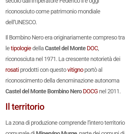
secolo dall’imperatore Federico II e oggi
riconosciuto come patrimonio mondiale
dell’UNESCO.
Il Bombino Nero era originariamente compreso tra
le
tipologie
della
Castel del Monte
DOC
,
riconosciuta nel 1971. La crescente notorietà dei
rosati
prodotti con questo
vitigno
portò al
riconoscimento della denominazione autonoma
Castel del Monte Bombino Nero
DOCG
nel 2011.
Il territorio
La zona di produzione comprende l’intero territorio
comunale di
Minervino Murge
, parte dei comuni di