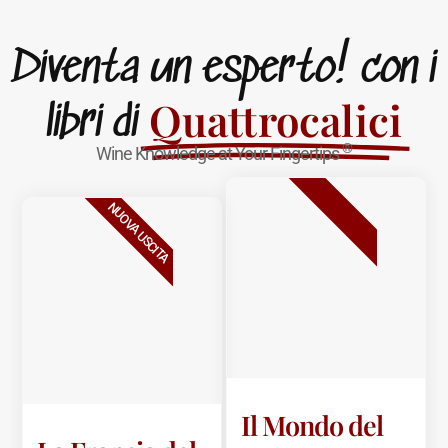
Diventa un esperto! con i
Quattrocalici
libri di
®
Wine Knowledge at Your Fingertips
BESTSELLER
NUOVA USCITA
Il Mondo del