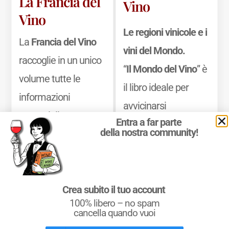
La Francia del
Vino
Vino
Le regioni vinicole e i
La
Francia del Vino
vini del Mondo.
raccoglie in un unico
“
Il Mondo del Vino
” è
volume tutte le
il libro ideale per
informazioni
avvicinarsi
essenziali
Entra a far parte
all’
Enografia
della nostra community!
dell’enografia
Mondiale
, ossia alla
francese, offrendo
Geografia del Vino
una guida precisa e
nel Mondo, ed
consultabile dei
Crea subito il tuo account
approfondire la
100% libero – no spam
territori. Il libro unisce
cancella quando vuoi
propria conoscenza
le informazioni