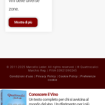
vini delle diverse
zone.
Mostra di più
© 2011-2025 Marcello Leder. All rights reserved. | ® Quattrocalici
Marchio Reg. | P.IVA 03921390245
Condizioni d'uso
|
Privacy Policy
|
Cookie Policy
|
Preferenze
cookie
Conoscere il Vino
Un testo completo per chi si avvicina al
mondo del vino. Un riferimento per i più