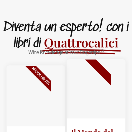
Diventa un esperto! con i
Quattrocalici
libri di
®
Wine Knowledge at Your Fingertips
BESTSELLER
NUOVA USCITA