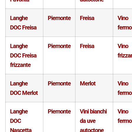
Langhe
Piemonte
Freisa
Vino
DOC Freisa
fermo
Langhe
Piemonte
Freisa
Vino
DOC Freisa
frizza
frizzante
Langhe
Piemonte
Merlot
Vino
DOC Merlot
fermo
Langhe
Piemonte
Vini bianchi
Vino
DOC
da uve
fermo
Nascetta
autoctone