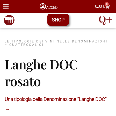
0
0,00
€
ACCEDI
SHOP
LE TIPOLOGIE DEI VINI NELLE DENOMINAZIONI
– QUATTROCALICI
Langhe DOC
rosato
Una tipologia della Denominazione “Langhe DOC”
→