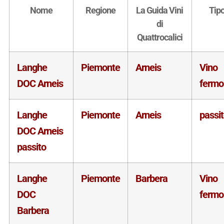
Nome
Regione
La Guida Vini
Tip
di
Quattrocalici
Langhe
Piemonte
Arneis
Vino
DOC Arneis
fermo
Langhe
Piemonte
Arneis
passi
DOC Arneis
passito
Langhe
Piemonte
Barbera
Vino
DOC
fermo
Barbera