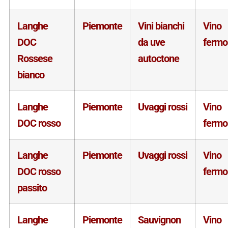
Langhe
Piemonte
Vini bianchi
Vino
DOC
da uve
fermo
Rossese
autoctone
bianco
Langhe
Piemonte
Uvaggi rossi
Vino
DOC rosso
fermo
Langhe
Piemonte
Uvaggi rossi
Vino
DOC rosso
fermo
passito
Langhe
Piemonte
Sauvignon
Vino