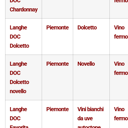
DOC
fermo
Chardonnay
Langhe
Piemonte
Dolcetto
Vino
DOC
fermo
Dolcetto
Langhe
Piemonte
Novello
Vino
DOC
fermo
Dolcetto
novello
Langhe
Piemonte
Vini bianchi
Vino
DOC
da uve
fermo
Favorita
autoctone