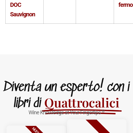
DOC
fermo
Sauvignon
Diventa un esperto! con i
Quattrocalici
libri di
®
Wine Knowledge at Your Fingertips
BESTSELLER