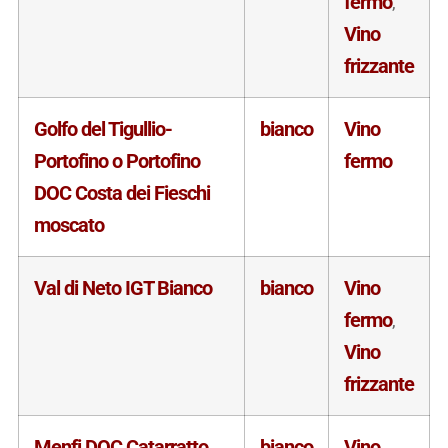
fermo
,
Vino
frizzante
Golfo del Tigullio-
bianco
Vino
Portofino o Portofino
fermo
DOC Costa dei Fieschi
moscato
Val di Neto IGT Bianco
bianco
Vino
fermo
,
Vino
frizzante
Menfi DOC Catarratto
bianco
Vino