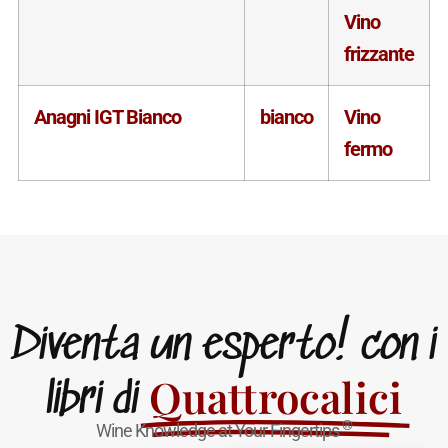
Vino
frizzante
Anagni IGT Bianco
bianco
Vino
fermo
Diventa un esperto! con i
Quattrocalici
libri di
®
Wine Knowledge at Your Fingertips