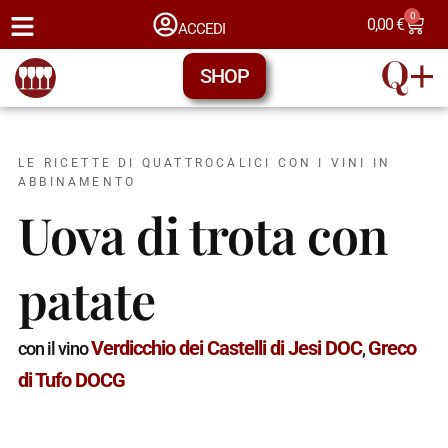
0
0,00
€
ACCEDI
SHOP
LE RICETTE DI QUATTROCALICI CON I VINI IN
ABBINAMENTO
Uova di trota con
patate
Verdicchio dei Castelli di Jesi DOC
Greco
con il vino
,
di Tufo DOCG