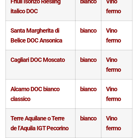
Friuli Isonzo Riesling
bianco
Vino
italico DOC
fermo
Santa Margherita di
bianco
Vino
Belice DOC Ansonica
fermo
Cagliari DOC Moscato
bianco
Vino
fermo
Alcamo DOC bianco
bianco
Vino
classico
fermo
Terre Aquilane o Terre
bianco
Vino
de l’Aquila IGT Pecorino
fermo