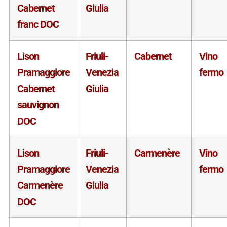
Cabernet
Giulia
franc DOC
Lison
Friuli-
Cabernet
Vino
Pramaggiore
Venezia
fermo
Cabernet
Giulia
sauvignon
DOC
Lison
Friuli-
Carmenère
Vino
Pramaggiore
Venezia
fermo
Carmenère
Giulia
DOC