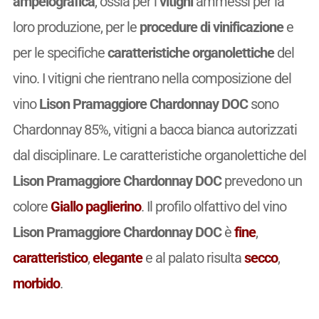
ampelografica
, ossia per i
vitigni
ammessi per la
loro produzione, per le
procedure di vinificazione
e
per le specifiche
caratteristiche organolettiche
del
vino. I vitigni che rientrano nella composizione del
vino
Lison Pramaggiore Chardonnay DOC
sono
Chardonnay 85%, vitigni a bacca bianca autorizzati
dal disciplinare. Le caratteristiche organolettiche del
Lison Pramaggiore Chardonnay DOC
prevedono un
colore
Giallo paglierino
. Il profilo olfattivo del vino
Lison Pramaggiore Chardonnay DOC
è
fine
,
caratteristico
,
elegante
e al palato risulta
secco
,
morbido
.