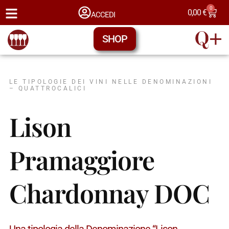
0
0,00
€
ACCEDI
SHOP
LE TIPOLOGIE DEI VINI NELLE DENOMINAZIONI
– QUATTROCALICI
Lison
Pramaggiore
Chardonnay DOC
Una tipologia della Denominazione “Lison