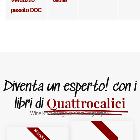
passito DOC
Diventa un esperto! con i
Quattrocalici
libri di
®
Wine Knowledge at Your Fingertips
BESTSELLER
NUOVA USCITA