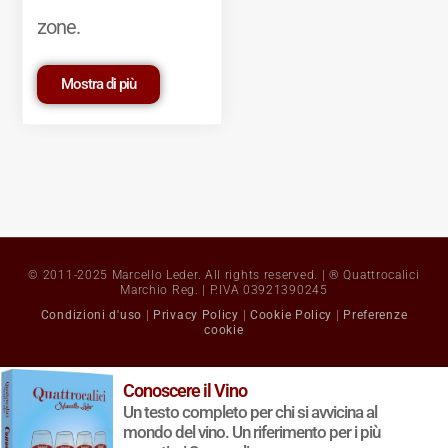
zone.
Mostra di più
© 2011-2025 Marcello Leder. All rights reserved. | ® Quattrocalici
Marchio Reg. | P.IVA 03921390245
Condizioni d'uso
|
Privacy Policy
|
Cookie Policy
|
Preferenze
cookie
Conoscere il Vino
Un testo completo per chi si avvicina al
mondo del vino. Un riferimento per i più