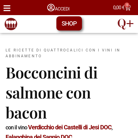
0
0,00
€
ACCEDI
SHOP
LE RICETTE DI QUATTROCALICI CON I VINI IN
ABBINAMENTO
Bocconcini di
salmone con
bacon
Verdicchio dei Castelli di Jesi DOC
con il vino
,
Falanghina del Sannio DOC