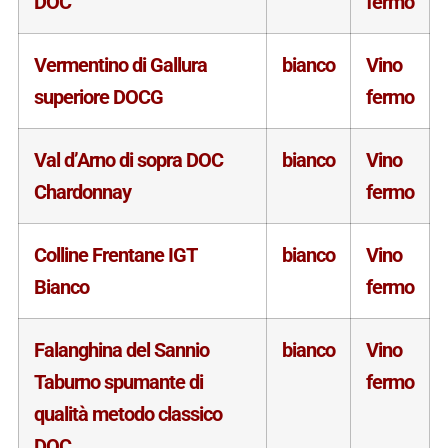
DOC
fermo
Vermentino di Gallura
bianco
Vino
superiore DOCG
fermo
Val d’Arno di sopra DOC
bianco
Vino
Chardonnay
fermo
Colline Frentane IGT
bianco
Vino
Bianco
fermo
Falanghina del Sannio
bianco
Vino
Taburno spumante di
fermo
qualità metodo classico
DOC