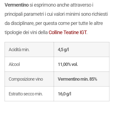
Vermentino
si esprimono anche attraverso i
principali parametri i cui valori minimi sono richiesti
da disciplinare, per questa come per tutte le altre
tipologie dei vini della
Colline Teatine IGT
.
Acidità min.
4,5 g/l
Alcool
11,00% vol.
Composizione vino
Vermentino min. 85%
Estratto secco min.
16,0 g/l