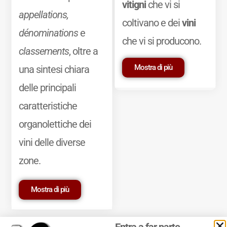
vitigni
che vi si
appellations,
coltivano e dei
vini
dénominations
e
che vi si producono.
classements
, oltre a
Mostra di più
una sintesi chiara
delle principali
caratteristiche
organolettiche dei
vini delle diverse
zone.
Mostra di più
Entra a far parte