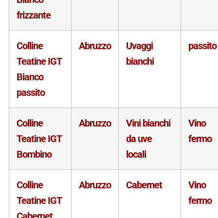
frizzante
Colline
Abruzzo
Uvaggi
passito
Teatine IGT
bianchi
Bianco
passito
Colline
Abruzzo
Vini bianchi
Vino
Teatine IGT
da uve
fermo
Bombino
locali
Colline
Abruzzo
Cabernet
Vino
Teatine IGT
fermo
Cabernet