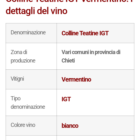
dettagli del vino
Denominazione
Colline Teatine IGT
Zona di
Vari comuni in provincia di
produzione
Chieti
Vitigni
Vermentino
Tipo
IGT
denominazione
Colore vino
bianco