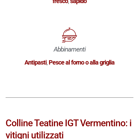
fresco
,
sapido
Abbinamenti
Antipasti
,
Pesce al forno o alla griglia
Colline Teatine IGT Vermentino: i
vitigni utilizzati