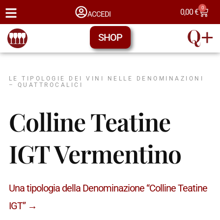
0
0,00
€
ACCEDI
SHOP
LE TIPOLOGIE DEI VINI NELLE DENOMINAZIONI
– QUATTROCALICI
Colline Teatine
IGT Vermentino
Una tipologia della Denominazione “Colline Teatine
IGT” →