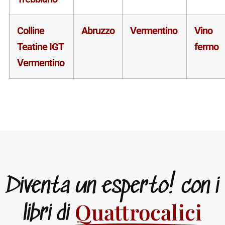
Colline
Abruzzo
Vermentino
Vino
Teatine IGT
fermo
Vermentino
Diventa un esperto! con i
Quattrocalici
libri di