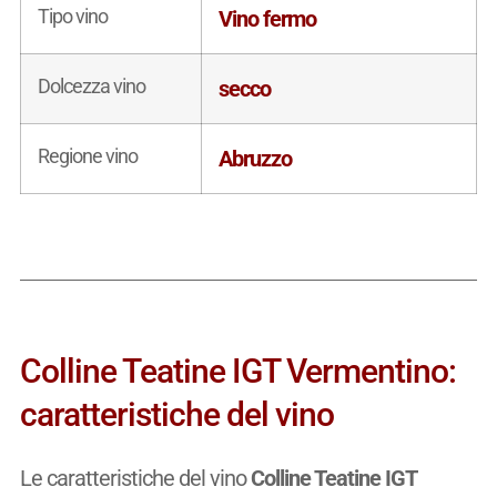
Tipo vino
Vino fermo
Dolcezza vino
secco
Regione vino
Abruzzo
Colline Teatine IGT Vermentino:
caratteristiche del vino
Le caratteristiche del vino
Colline Teatine IGT