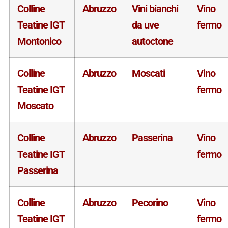
Colline
Abruzzo
Vini bianchi
Vino
Teatine IGT
da uve
fermo
Montonico
autoctone
Colline
Abruzzo
Moscati
Vino
Teatine IGT
fermo
Moscato
Colline
Abruzzo
Passerina
Vino
Teatine IGT
fermo
Passerina
Colline
Abruzzo
Pecorino
Vino
Teatine IGT
fermo