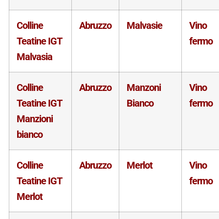
Colline
Abruzzo
Malvasie
Vino
Teatine IGT
fermo
Malvasia
Colline
Abruzzo
Manzoni
Vino
Teatine IGT
Bianco
fermo
Manzioni
bianco
Colline
Abruzzo
Merlot
Vino
Teatine IGT
fermo
Merlot