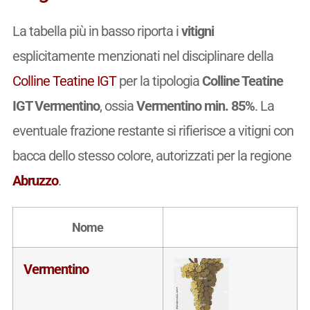
La tabella più in basso riporta i
vitigni
esplicitamente menzionati nel disciplinare della
Colline Teatine IGT
per la tipologia
Colline Teatine
IGT Vermentino
, ossia
Vermentino min. 85%
. La
eventuale frazione restante si rifierisce a vitigni con
bacca dello stesso colore, autorizzati per la regione
Abruzzo
.
Nome
Vermentino