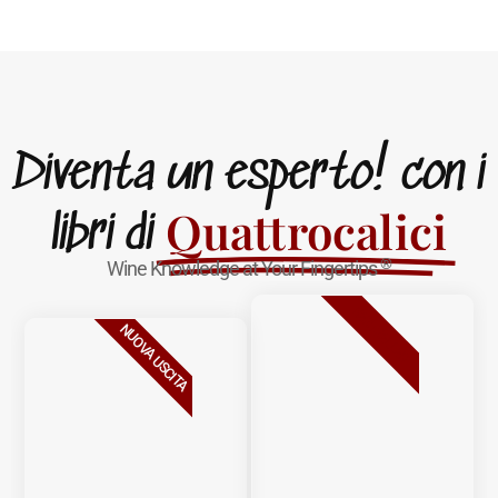
Diventa un esperto! con i
Quattrocalici
libri di
®
Wine Knowledge at Your Fingertips
BESTSELLER
NUOVA USCITA