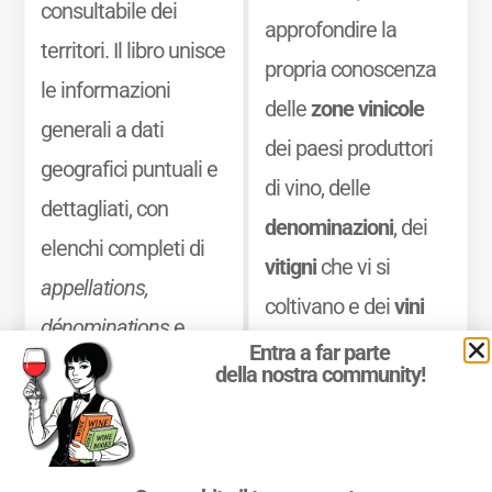
consultabile dei
approfondire la
territori. Il libro unisce
propria conoscenza
le informazioni
delle
zone vinicole
generali a dati
dei paesi produttori
geografici puntuali e
di vino, delle
dettagliati, con
denominazioni
, dei
elenchi completi di
vitigni
che vi si
appellations,
coltivano e dei
vini
dénominations
e
che vi si producono.
Entra a far parte
classements
, oltre a
della nostra community!
Mostra di più
una sintesi chiara
delle principali
caratteristiche