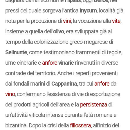
bagnata dall’antico fiume
Hipsas
, oggi
Belice
, nei
pressi del quale sorgeva l’antica
Inycum
, località già
nota per la produzione di
vini
; la vocazione alla
vite
,
insieme a quella dell’
olivo
, era sviluppata già al
tempo della colonizzazione greco-megarese di
Selinunte
, come testimoniano frammenti di tegole,
urne cinerarie e
anfore
vinarie
rinvenuti in diverse
contrade del territorio. Anche i reperti provenienti
dai fondali marini di
Capparrina
, tra cui
anfore
da
vino
, confermano l’esistenza di vie di esportazione
dei prodotti agricoli dell’area e la
persistenza
di
un’attività viticola intensa durante l’età romana e
bizantina. Dopo la crisi della
fillossera
, all’inizio del