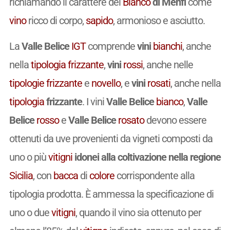
richiamando il carattere del
Bianco
di Menfi
come
vino
ricco di corpo,
sapido
, armonioso e asciutto.
La
Valle Belice
IGT
comprende
vini
bianchi
, anche
nella
tipologia
frizzante
,
vini
rossi
, anche nelle
tipologie
frizzante
e
novello
, e
vini
rosati
, anche nella
tipologia
frizzante
. I vini
Valle Belice
bianco
,
Valle
Belice
rosso
e
Valle Belice
rosato
devono essere
ottenuti da uve provenienti da vigneti composti da
uno o più
vitigni
idonei alla coltivazione nella regione
Sicilia
, con
bacca
di
colore
corrispondente alla
tipologia prodotta. È ammessa la specificazione di
uno o due
vitigni
, quando il vino sia ottenuto per