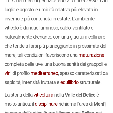
11 °C nei mesi di gennaio-febbraio fino a 28-30 °C in
luglio e agosto, e umidità relativa più elevata in
inverno e più contenuta in estate. L’ambiente
viticolo è dunque luminoso, caldo, ventilato e
naturalmente drenante, con una giacitura collinare
che tende a farsi più pianeggiante in prossimità del
mare; tali condizioni favoriscono una
maturazione
completa delle uve, una buona sanità dei grappoli e
vini
di profilo
mediterraneo
, spesso caratterizzati da
sapidità, intensità fruttata e
equilibrio
strutturale.
La storia della
viticoltura
nella
Valle del Belice
è
molto antica: il
disciplinare
richiama l’area di
Menfi
,