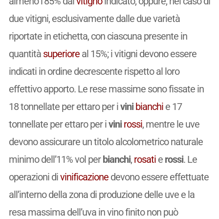
almeno l’85% dal
vitigno
indicato, oppure, nel caso di
due vitigni, esclusivamente dalle due varietà
riportate in etichetta, con ciascuna presente in
quantità
superiore
al 15%; i vitigni devono essere
indicati in ordine decrescente rispetto al loro
effettivo apporto. Le rese massime sono fissate in
18 tonnellate per ettaro per i
vini
bianchi
e 17
tonnellate per ettaro per i
vini
rossi
, mentre le uve
devono assicurare un titolo alcolometrico naturale
minimo dell’11% vol per
bianchi
,
rosati
e
rossi
. Le
operazioni di
vinificazione
devono essere effettuate
all’interno della zona di produzione delle uve e la
resa massima dell’uva in vino finito non può