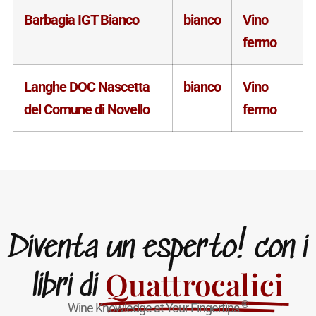
Barbagia IGT Bianco
bianco
Vino
fermo
Langhe DOC Nascetta
bianco
Vino
del Comune di Novello
fermo
Diventa un esperto! con i
Quattrocalici
libri di
®
Wine Knowledge at Your Fingertips