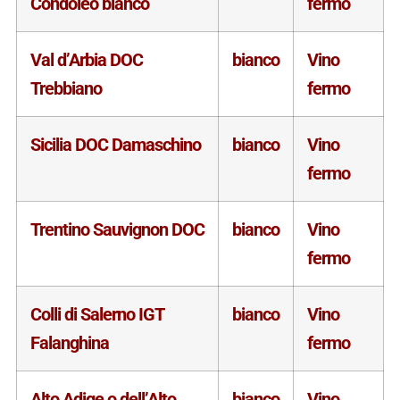
Condoleo bianco
fermo
Val d’Arbia DOC
bianco
Vino
Trebbiano
fermo
Sicilia DOC Damaschino
bianco
Vino
fermo
Trentino Sauvignon DOC
bianco
Vino
fermo
Colli di Salerno IGT
bianco
Vino
Falanghina
fermo
Alto Adige o dell’Alto
bianco
Vino