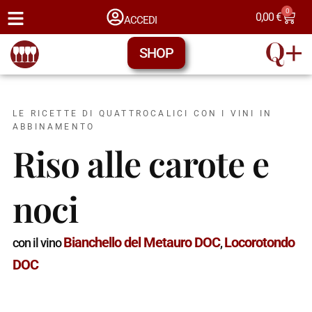
0
0,00
€
ACCEDI
SHOP
LE RICETTE DI QUATTROCALICI CON I VINI IN
ABBINAMENTO
Riso alle carote e
noci
Bianchello del Metauro DOC
Locorotondo
con il vino
,
DOC